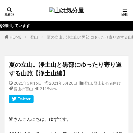
当ブログの運
HOME
登山
夏の立山。浄土山と黒部にゆったり寄り道する山
夏の立山。浄土山と黒部にゆったり寄り道
する山旅【浄土山編】
2021年5月16日
2021年5月20日
登山
,
登山初心者向け
富山の百山
2119view
皆さんこんにちは、ゆずです。