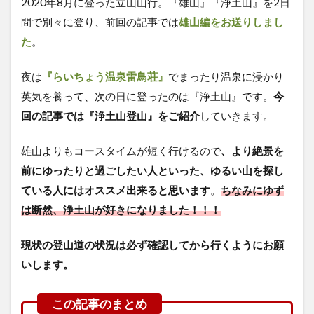
2020年8月に登った立山山行。『雄山』『浄土山』を2日
間で別々に登り、前回の記事では
雄山編をお送りしまし
た
。
夜は
『らいちょう温泉雷鳥荘』
でまったり温泉に浸かり
英気を養って、次の日に登ったのは『浄土山』です。
今
回の記事では『浄土山登山』をご紹介
していきます。
雄山よりもコースタイムが短く行けるので
、より絶景を
前にゆったりと過ごしたい人といった、ゆるい山を探し
ている人にはオススメ出来ると思います
。
ちなみにゆず
は断然、浄土山が好きになりました！！！
現状の登山道の状況は必ず確認してから行くようにお願
いします。