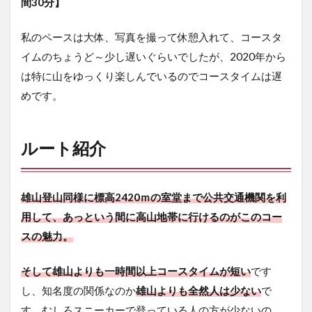
間30分】
の
撮
影
私のペースは大体、写真を撮って休憩入れて、コースタ
機
イムのちょうど～少し遅いぐらいでしたが、2020年から
材
は特に山をゆっくり楽しんでいるのでコースタイムは遅
5
山
めです。
行
記
録
ルート紹介
5.1
トイ
レ情
雄山登山同様に標高2420ｍの室堂まで公共交通機関を利
報
用して、あっという間に高山地帯に行けるのがこのコー
5.2
スの魅力。
扇沢
～室
堂ま
そして雄山よりも一時間以上コースタイムが短い
です
で
し、知名度の関係なのか
雄山よりも全然人は少ない
で
6
す。むしろスニーカーで登っている人の方が少ないの