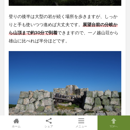
登りの後半は大型の岩が続く場所を歩きますが、しっか
りと手も使いつつ進めば大丈夫です。
展望台前の
分岐か
ら山頂まで約30分で到着
できますので、一ノ越山荘から
雄山に比べれば半分ほどです。
ホーム
シェア
メニュー
TOPへ