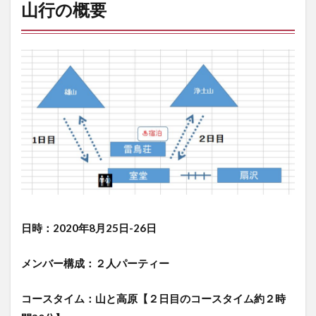
の
山行の概要
概
要
2
ル
ー
ト
紹
介
3
公共
交通
での
アク
セス
【東
日時：2020年8月25日-26日
京起
点】
メンバー構成：２人パーティー
4
今
コースタイム：山と高原
【２日目のコースタイム約２時
回