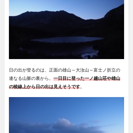
日の出が登るのは、正面の雄山～大汝山～富士ノ折立の
連なる山脈の裏から。
一日目に登った一ノ越山荘や雄山
の稜線上から日の出は見えそうです
。