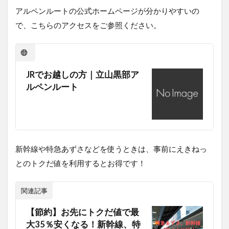
展望
アルペンルートの公式ホームページが分かりやすいの
台か
で、こちらのアクセスをご参照ください。
ら浄
土
山、
室堂
へ
JRでお越しの方｜立山黒部ア
8
ルペンルート
黒部
ダム
を堪
能し
つ
つ、
新幹線や特急あずさなどを使うときは、事前にえきねっ
帰路
へ
とのトクだ値を利用するとお得です！
9
さ
関連記事
い
ご
【節約】お先にトクだ値で最
に
大35％安くなる！新幹線、特