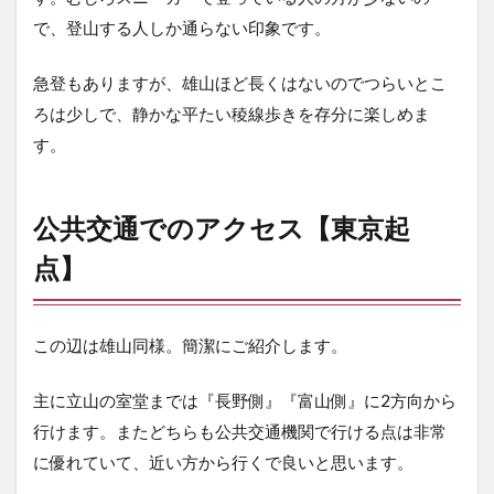
ら
い
で、登山する人しか通らない印象です。
ち
ょ
急登もありますが、雄山ほど長くはないのでつらいとこ
う
温
ろは少しで、静かな平たい稜線歩きを存分に楽しめま
泉
す。
雷
鳥
荘
～
公共交通でのアクセス【東京起
浄
土
点】
山
近
く
の
この辺は雄山同様。簡潔にご紹介します。
展
望
主に立山の室堂までは『長野側』『富山側』に2方向から
台
ま
行けます。またどちらも公共交通機関で行ける点は非常
で
に優れていて、近い方から行くで良いと思います。
7