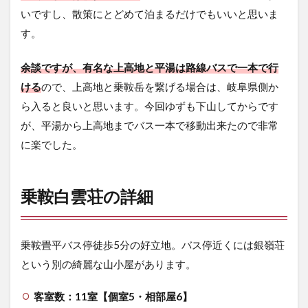
5.2
いですし、散策にとどめて泊まるだけでもいいと思いま
内観
す。
5.3
水回
余談ですが、有名な上高地と平湯は路線バスで一本で行
り・
トイ
ける
ので、上高地と乗鞍岳を繋げる場合は、岐阜県側か
レ
ら入ると良いと思います。今回ゆずも下山してからです
5.4
が、平湯から上高地までバス一本で移動出来たので非常
喫茶
に楽でした。
店・
売店
5.5
乗鞍白雲荘の詳細
部屋
5.6
お風
乗鞍畳平バス停徒歩5分の好立地。バス停近くには銀嶺荘
呂
という別の綺麗な山小屋があります。
5.7
夕食
客室数：11室【個室5・相部屋6】