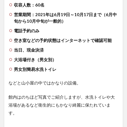
5.8
収容人数：60名
朝食
営業期間：2021年は6月19日～10
月17日まで（6月中
5.9
旬から10月中旬が一般的）
近く
の景
電話予約のみ
色、
日の
空き室などの予約状態はインターネットで確認可能
出・
日の
当日、現金決済
入り
大浴場付き（男女別）
6
男女別簡易水洗トイレ
さ
い
ご
などと山小屋の中ではかなりの設備。
に
館内はのちほど写真でご紹介しますが、水洗トイレや大
浴場があるなど衛生的にもかなり綺麗に保たれていま
す。