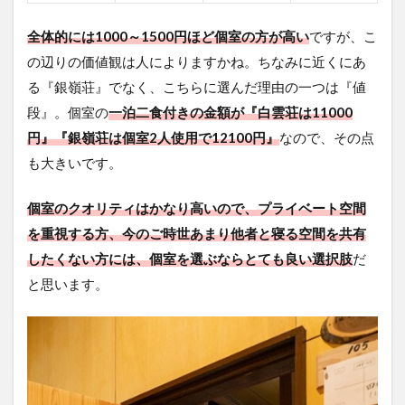
全体的には1000～1500円ほど個室の方が高い
ですが、こ
の辺りの価値観は人によりますかね。ちなみに近くにあ
る『銀嶺荘』でなく、こちらに選んだ理由の一つは『値
段』。個室の
一泊二食付きの金額が『白雲荘は11000
円』『銀嶺荘は個室2人使用で12100円』
なので、その点
も大きいです。
個室のクオリティはかなり高いので、プライベート空間
を重視する方、今のご時世あまり他者と寝る空間を共有
したくない方には、個室を選ぶならとても良い選択肢
だ
と思います。