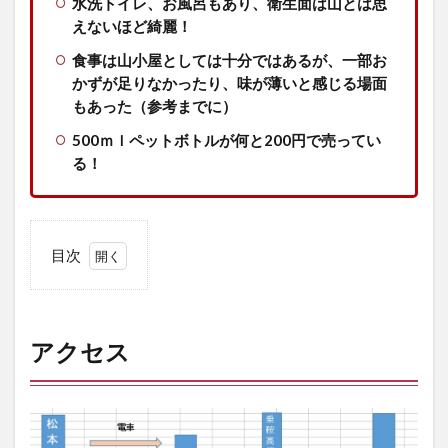
水洗トイレ、お風呂もあり、衛生面は山とは思
えないほど綺麗！
食事は山小屋としては十分ではあるが、一部お
かずが足りなかったり、味が薄いと感じる場面
もあった（参考までに）
500ｍｌペットボトルが何と200円で売ってい
る！
目次
1
ア
ク
セ
アクセス
ス
2
乗
鞍