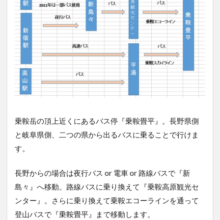
白
雲
荘
の
詳
細
3
乗
鞍
白
雲
荘
乗鞍岳の頂上近くにあるバス停『乗鞍畳平』。長野県側
の
金
と岐阜県側、二つの県から出るバスに乗ることで行けま
額
す。
3.1
個室
長野からの場合は夜行バス or 電車 or 路線バスで『新
3.2
島々』へ移動。路線バスに乗り換えて『乗鞍高原観光セ
相部
ンター』。さらに乗り換えて乗鞍エコーラインを通って
屋
登山バスで『乗鞍畳平』まで移動します。