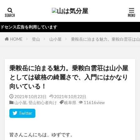
当ブ
HOME
登山
山小屋
乗鞍岳に泊まる魅力。乗鞍白雲荘は山
乗鞍岳に泊まる魅力。乗鞍白雲荘は山小屋
としては破格の綺麗さで、入門にはかなり
向いている！
2021年10月23日
2021年10月22日
山小屋
,
登山初心者向け
岐阜県
11616view
皆さんこんにちは、ゆずです。