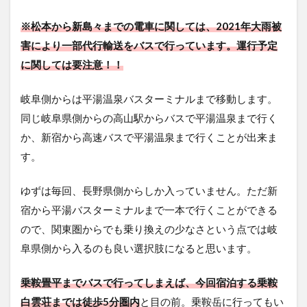
4
今
※松本から新島々までの電車に関しては、2021年大雨被
回
の
害により一部代行輸送をバスで行っています。運行予定
撮
に関しては要注意！！
影
機
材
岐阜側からは平湯温泉バスターミナルまで移動します。
同じ岐阜県側からの高山駅からバスで平湯温泉まで行く
5
乗
か、新宿から高速バスで平湯温泉まで行くことが出来ま
鞍
す。
白
雲
荘
ゆずは毎回、長野県側からしか入っていません。ただ新
の
宿から平湯バスターミナルまで一本で行くことができる
施
設
ので、関東圏からでも乗り換えの少なさという点では岐
紹
阜県側から入るのも良い選択肢になると思います。
介
5.1
乗鞍畳平までバスで行ってしまえば、今回宿泊する乗鞍
外観
白雲荘までは徒歩5分圏内
と目の前。乗鞍岳に行ってもい