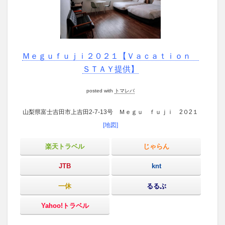
Ｍｅｇｕｆｕｊｉ２０２１【Ｖａｃａｔｉｏｎ
ＳＴＡＹ提供】
posted with
トマレバ
山梨県富士吉田市上吉田2-7-13号 Ｍｅｇｕ ｆｕｊｉ 2０2１
[地図]
楽天トラベル
じゃらん
JTB
knt
一休
るるぶ
Yahoo!トラベル