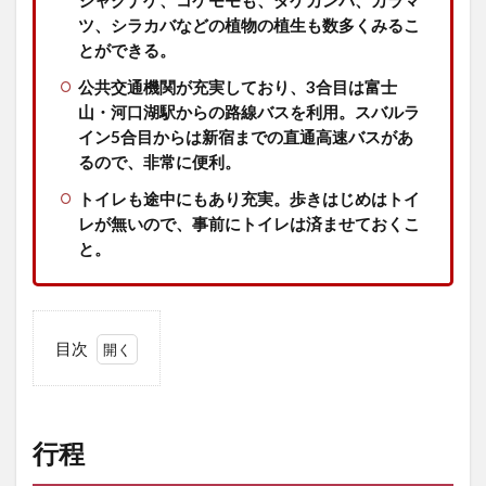
シャクナゲ、コケモモも、ダケカンバ、カラマ
ツ、シラカバなどの植物の植生も数多くみるこ
とができる。
公共交通機関が充実しており、3合目は富士
山・河口湖駅からの路線バスを利用。スバルラ
イン5合目からは新宿までの直通高速バスがあ
るので、非常に便利。
トイレも途中にもあり充実。歩きはじめはトイ
レが無いので、事前にトイレは済ませておくこ
と。
目次
1
行
程
行程
2
ア