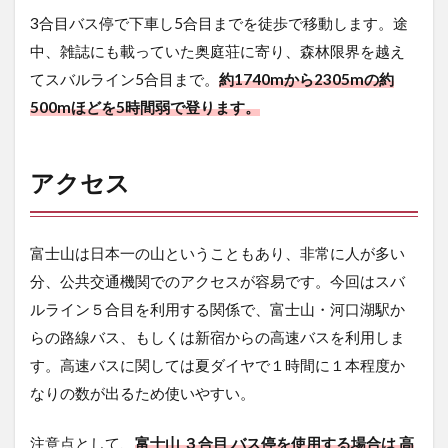
山
3合目バス停で下車し5合目までを徒歩で移動します。途
行
中、雑誌にも載っていた奥庭荘に寄り、森林限界を越え
の
記
てスバルライン5合目まで。
約1740mから2305mの約
録
500mほどを5時間弱で登ります。
5.1
トイ
レ情
アクセス
報
5.2
前泊
富士山は日本一の山ということもあり、非常に人が多い
と3合
目バ
分、公共交通機関でのアクセスが容易です。今回はスバ
ス停
ルライン５合目を利用する関係で、富士山・河口湖駅か
まで
らの路線バス、もしくは新宿からの高速バスを利用しま
5.3
す。
高速バスに関しては夏ダイヤで１時間に１本程度か
苔と
原生
なりの数が出るため使いやすい。
林を
歩
注意点として、
富士山 ３合目 バス停を使用する場合は 高
き、