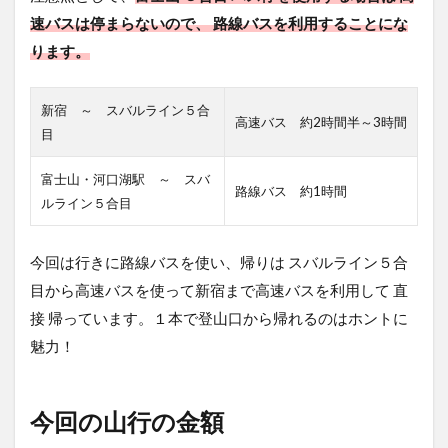
奥庭
速バスは停まらないので、 路線バスを利用することにな
荘へ
ります。
5.4
奥庭
新宿 ～ スバルライン５合
から
高速バス 約2時間半～3時間
スバ
目
ルラ
イン
富士山・河口湖駅 ～ スバ
５合
路線バス 約1時間
ルライン５合目
目バ
ス停
まで
今回は行きに路線バスを使い、帰りは スバルライン５合
6
目から高速バスを使って新宿まで高速バスを利用して 直
さ
接 帰っています。１本で登山口から帰れるのはホントに
い
ご
魅力！
に
今回の山行の金額