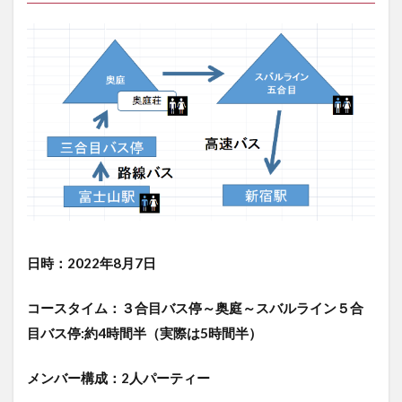
ク
セ
ス
3
今
回
の
山
行
の
金
額
4
日時：2022年8月7日
今
回
の
コースタイム：３合目バス停～奥庭～スバルライン５合
撮
目バス停:約4時間半（実際は5時間半）
影
機
材
メンバー構成：2人パーティー
5