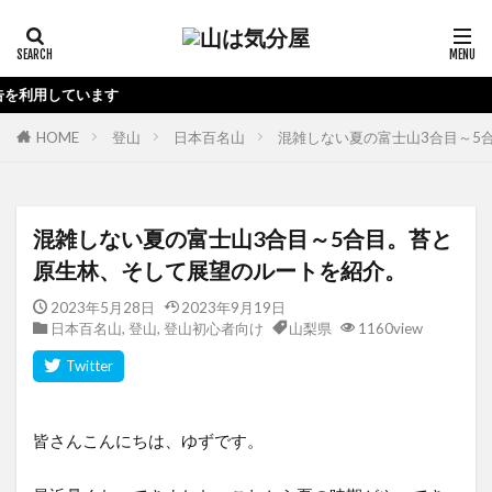
当ブログ
HOME
登山
日本百名山
混雑しない夏の富士山3合目～5
混雑しない夏の富士山3合目～5合目。苔と
原生林、そして展望のルートを紹介。
2023年5月28日
2023年9月19日
日本百名山
,
登山
,
登山初心者向け
山梨県
1160view
皆さんこんにちは、ゆずです。