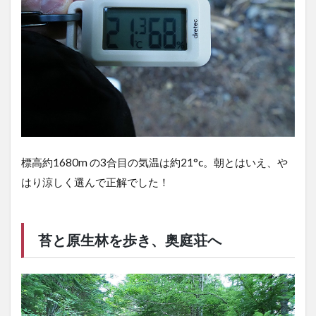
標高約1680m の3合目の気温は約21°c。朝とはいえ、や
はり涼しく選んで正解でした！
苔と原生林を歩き、奥庭荘へ