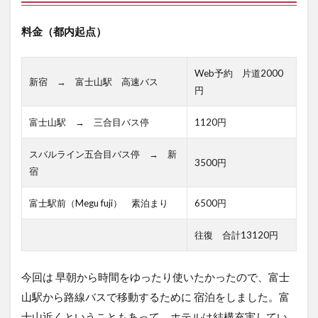
料金（都内起点）
Web予約 片道2000
新宿 → 富士山駅 高速バス
円
富士山駅 → 三合目バス停
1120円
スバルライン五合目バス停 → 新
3500円
宿
富士駅前（Megu fuji） 素泊まり
6500円
往復 合計13120円
今回は 早朝から時間をゆったり使いたかったので、富士
山駅から路線バスで移動するために 宿泊をしました。富
士山近くということもあって、ホテルは結構充実してい