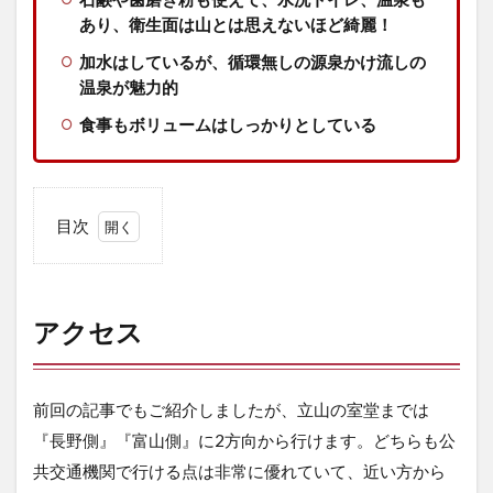
あり、衛生面は山とは思えないほど綺麗！
加水はしているが、循環無しの源泉かけ流しの
温泉が魅力的
食事もボリュームはしっかりとしている
目次
1
ア
ク
セ
アクセス
ス
2
ら
前回の記事でもご紹介しましたが、立山の室堂までは
い
『長野側』『富山側』に2方向から行けます。どちらも公
ち
ょ
共交通機関で行ける点は非常に優れていて、近い方から
う