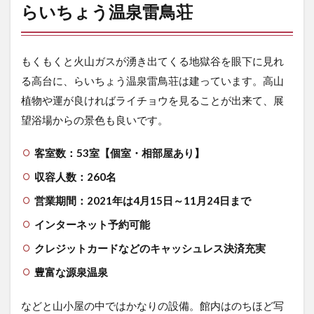
らいちょう温泉雷鳥荘
3.2
相部
屋
4
もくもくと火山ガスが湧き出てくる地獄谷を眼下に見れ
今
る高台に、らいちょう温泉雷鳥荘は建っています。高山
回
植物や運が良ければライチョウを見ることが出来て、展
の
撮
望浴場からの景色も良いです。
影
機
客室数：53室【個室・相部屋あり】
材
収容人数：260名
5
ら
営業期間：2021年は4月15日～11月24日まで
い
ち
インターネット予約可能
ょ
う
クレジットカードなどのキャッシュレス決済充実
温
豊富な源泉温泉
泉
雷
鳥
などと山小屋の中ではかなりの設備。館内はのちほど写
荘