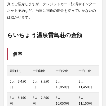
真でご紹介しますが、クレジットカード決済やインター
の
施
ネット予約など、当日に別途の現金を持っていかないの
設
は助かります。
紹
介
5.1
らいちょう温泉雷鳥荘の金額
外観
5.2
内観
個室
5.3
水回
り
素泊まり
一泊朝食
一泊夕食
一泊二食
5.4
喫茶
2人 8,450
2人 9,550
2人
2人
店・
円
円
10,350円
11,450円
売店
5.5
3人 8,150
3人 9,250
3人
3人
部屋
円
円
10,050円
11,150円