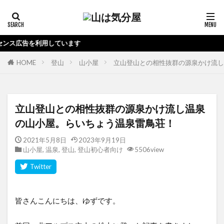
当ブロ
HOME
登山
山小屋
立山登山との相性抜群の源泉かけ流し
立山登山との相性抜群の源泉かけ流し温泉
の山小屋。らいちょう温泉雷鳥荘！
2021年5月8日
2023年9月19日
山小屋
,
温泉
,
登山
,
登山初心者向け
5506view
皆さんこんにちは、ゆずです。