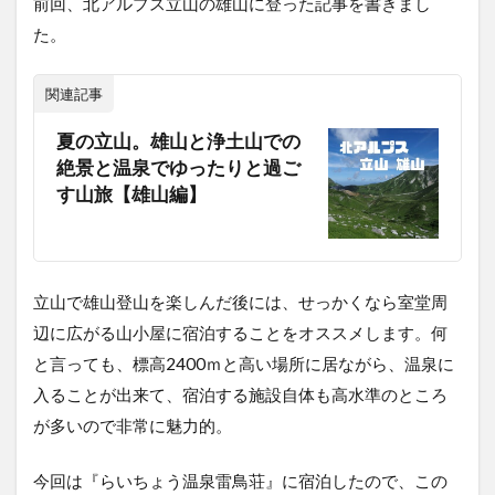
前回、北アルプス立山の雄山に登った記事を書きまし
た。
関連記事
夏の立山。雄山と浄土山での
絶景と温泉でゆったりと過ご
す山旅【雄山編】
立山で雄山登山を楽しんだ後には、せっかくなら室堂周
辺に広がる山小屋に宿泊することをオススメします。何
と言っても、標高2400ｍと高い場所に居ながら、温泉に
入ることが出来て、宿泊する施設自体も高水準のところ
が多いので非常に魅力的。
今回は『らいちょう温泉雷鳥荘』に宿泊したので、この