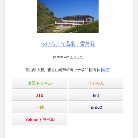
らいちょう温泉 雷鳥荘
posted with
トマレバ
富山県中新川郡立山町芦峅寺ブナ坂11国有林
[地図]
楽天トラベル
じゃらん
JTB
knt
一休
るるぶ
Yahoo!トラベル