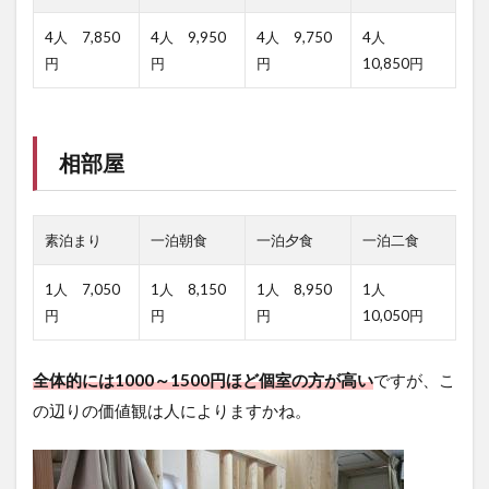
5.6
温泉
4人 7,850
4人 9,950
4人 9,750
4人
円
円
円
10,850円
5.7
夕食
5.8
朝食
相部屋
5.9
景色
素泊まり
一泊朝食
一泊夕食
一泊二食
6
さ
1人 7,050
1人 8,150
1人 8,950
1人
い
円
円
円
10,050円
ご
に
全体的には1000～1500円ほど個室の方が高い
ですが、こ
の辺りの価値観は人によりますかね。