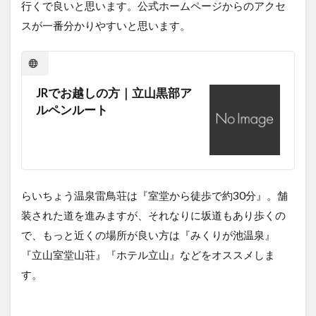
行くで良いと思います。公式ホームページからのアクセ
温
泉
スが一番分かりやすいと思います。
雷
鳥
荘
3
JRでお越しの方｜立山黒部ア
ら
ルペンルート
い
ち
ょ
う
温
泉
雷
らいちょう温泉雷鳥荘は『室堂から徒歩で約30分』。舗
鳥
装された道を進みますが、それなりに坂道もあり歩くの
荘
で、もっと近くの場所が良い方は『みくりが池温泉』
の
金
『立山室堂山荘』『ホテル立山』などをオススメしま
額
す。
3.1
個室