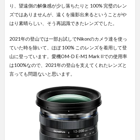
3
り、望遠側の解像感が少し落ちたりと 100% 完璧のレン
③patagonia
ズではありませんが、遠くを撮影出来るということがや
フーディニ
ジャケット
はり素晴らしい、そう再認識できたレンズでした。
4
④Salomon
2021年の登山では一部お試しでNikonのカメラ達を使っ
sense ride
ていた時を除いて、ほぼ 100% このレンズを着用して登
3
山に登っています。愛機OM-D E-M1 Mark IIでの使用率
5
は100%なので、2021年の登山を支えてくれたレンズと
⑤AXESQUIN
カルフワセー
言っても問題ないと思います。
ター
6
⑥if you
have『hug』
7
⑦Google
pixel 6
8
さ