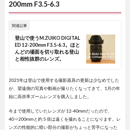
F3.5-6.3
200mm F3.5-6.3
2
②
ス
関連記事
ペ
リ
登山で使うM.ZUIKO DIGITAL
オ
ED 12-200mm F3.5-6.3。ほと
ダ
ウ
んどの場面を切り取れる登山
ン
と相性抜群のレンズ。
ラ
ウ
ン
ド
2021年は登山で使用する撮影器具の更新は少なめでした
ネ
が、望遠側の写真や動画が撮りたくなってきて、1月の年
ッ
ク
始に高倍率ズームレンズを購入しました。
ジ
ャ
今まで使用していたレンズが 12-40mmだったので、
ケ
ッ
40⇒200mmと約 5 倍は遠くを撮れることになります。レ
ト
ンズの性能的に暗い部分の撮影がちょっと苦手になった