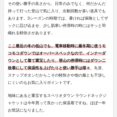
その使い勝手の良さから、日常のみでなく、何だかんだ
持って行った登山で気に入り、出動回数が多い道具でも
あります。3シーズンの時期では、暑ければ保険としてザ
ックに忍び込ませ、少し肌寒い停滞時の時にはサッと羽
織れる軽快さがあります。
ここ最近の冬の低山でも、電車移動時に厳冬期に使うモ
コモコダウンではオーバースペックなので、インナーダ
ウンとして着て重宝したり、登山の停滞時にはダウン二
枚着にして保温性を上げたりと使い勝手は様々
。丸首、
スナップボタンだからこその軽快さや他の服とも干渉し
にくいのもお気に入りポイントです。
地味にあると重宝するスペリオダウン ラウンドネックジ
ャケットは今年買って良かった保温着ですね。ほぼ一年
お世話になりました。