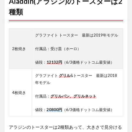
Aladdin(アラジン)のトースターは2
ーは2種類
種類
2
2
枚焼き
モデル
は
グラファイト トースター 最新は2019年モデル
【2016
年】
【2019
2枚焼き
付属品：受け皿（ホーロ）
年】が
ある！
値段：
12132円
（6/3価格ドットコム最安値）
3
外観
グラファイト
グリル
&トースター 最新は2018
はと
年モデル
ても
おし
4枚焼き
付属品：
グリルパン、グリルネット
ゃれ
で可
愛ら
値段：
20800円
（6/3価格ドットコム最安値）
し
い！
アラジンのトースターは2種類あって、大きさで見分ける
4