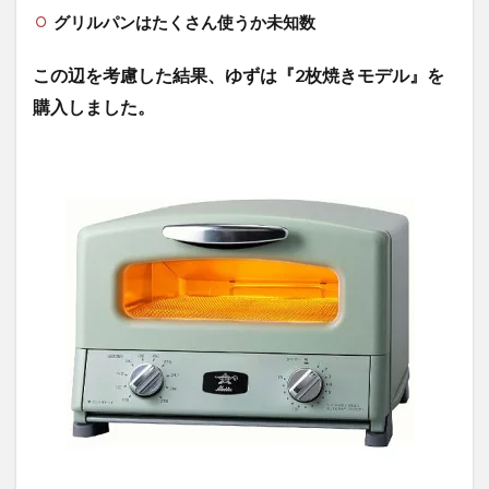
グリルパンはたくさん使うか未知数
内
部
の
この辺を考慮した結果、ゆずは『2枚焼きモデル』を
焼
購入しました。
き
網
と
受
け
皿
6
実
際
に
焼
い
て
み
ま
し
た