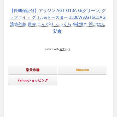
6.1
トー
【長期保証付】アラジン AGT-G13A-G(グリーン) グ
スタ
ー、
ラファイト グリル&トースター 1300W AGTG13AG
クロ
遠赤外線 遠赤 こんがり ふっくら 4枚焼き 朝ごはん
ワッ
朝食
サン
7
照り
posted with
カエレバ
焼き
トー
スタ
ー
楽天市場
Amazon
（市
販の
も
Yahooショッピング
の）
8
豚
肉
の
し