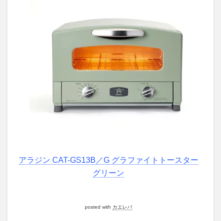
そ
巻
き
を
ト
ー
ス
タ
ー
で
9
ピ
ザ
も
焼
け
アラジン CAT-GS13B／G グラファイトトースター
ま
す
グリーン
10
BALMUDA
posted with
カエレバ
The
Toasterと