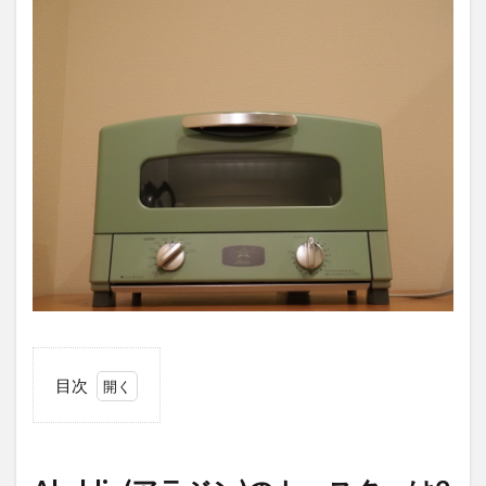
目次
1
Aladdin(ア
ラジン)の
トースタ