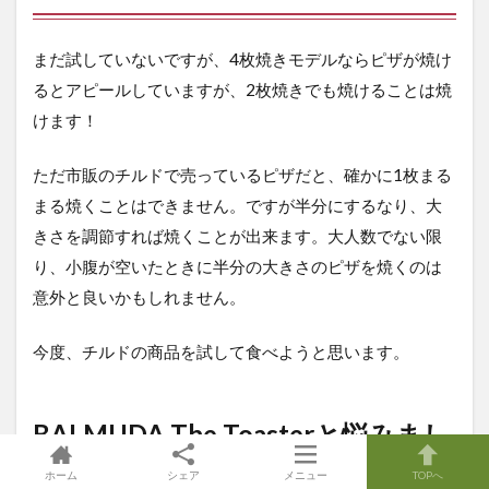
まだ試していないですが、4枚焼きモデルならピザが焼け
るとアピールしていますが、2枚焼きでも焼けることは焼
けます！
ただ市販のチルドで売っているピザだと、確かに1枚まる
まる焼くことはできません。ですが半分にするなり、大
きさを調節すれば焼くことが出来ます。大人数でない限
り、小腹が空いたときに半分の大きさのピザを焼くのは
意外と良いかもしれません。
今度、チルドの商品を試して食べようと思います。
BALMUDA The Toasterと悩みまし
た…
ホーム
シェア
メニュー
TOPへ