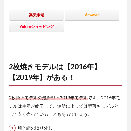
悩みまし
た…
楽天市場
Amazon
11
グリ
Yahooショッピング
ルト
ース
ター
2019
年モ
デル
のま
2枚焼きモデルは【2016年】
とめ
【2019年】がある！
12
さい
ごに
2枚焼きモデルの最新型は2019年モデル
です。2016年モ
デルは生産が終了して、場所によっては型落ちモデルと
して安く売っていることもあるでしょう。
焼き網の取り外し