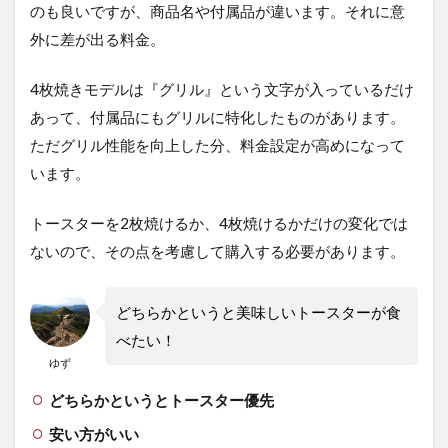
のも良いですが、商品名や付属品が違います。それに意
発
熱
外に差が出る料金。
0.2
秒
4枚焼きモデルは『グリル』という文字が入っているだけ
の
遠
あって、付属品にもグリルに特化したものがあります。
赤
ただグリル性能を向上した分、料金設定が高めになって
グ
ラ
います。
フ
ァ
トースターを2枚焼けるか、4枚焼けるかだけの変化では
イ
ト
ないので、その点を考慮して購入する必要があります。
で
一
気
どちらかというと美味しいトースターが食
に
焼
べたい！
き
ゆず
上
げ
どちらかというとトースター優先
る
安い方がいい
5