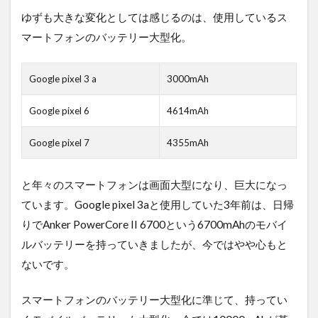
10000
ゆずも大きな変化としては感じるのは、使用しているス
ｍAh
が一番
マートフォンのバッテリー大型化。
使いや
すい
Google pixel 3 a
3000mAh
3
CIO
SMARTCOBY
Google pixel 6
Proが一番の
4614mAh
おすすめ
Google pixel 7
4355mAh
4
急
速
と年々のスマートフォンは画面大型になり、巨大になっ
充
ています。Google pixel 3aと使用していた3年前は、日帰
電
器
りでAnker PowerCore II 6700という6700mAhのモバイ
は
ルバッテリーを持っていきましたが、今ではやや心もと
使
い
ないです。
分
け
て
スマートフォンのバッテリー大型化に準じて、持ってい
い