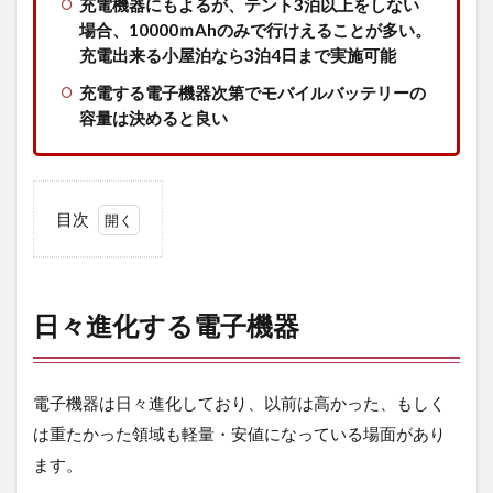
充電機器にもよるが、テント3泊以上をしない
場合、10000ｍAhのみで行けえることが多い。
充電出来る小屋泊なら3泊4日まで実施可能
充電する電子機器次第でモバイルバッテリーの
容量は決めると良い
目次
1
日々
進化
する
日々進化する電子機器
電子
機器
2
電子機器は日々進化しており、以前は高かった、もしく
モバイ
は重たかった領域も軽量・安値になっている場面があり
ルバッ
テリー
ます。
は