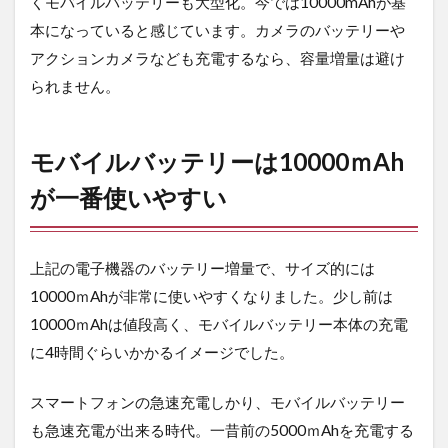
くモバイルバッテリーも大型化。今では10000mAhが基
る
本になっていると感じています。カメラのバッテリーや
4.1
1口
アクションカメラなども充電するなら、容量増量は避け
充電：
Anker
られません。
PowerPort
III Nano
20W
モバイルバッテリーは10000ｍAh
4.2
2
が一番使いやすい
口充電：
CIO
NovaPort
DUO
上記の電子機器のバッテリー増量で、サイズ的には
45W
10000ｍAhが非常に使いやすくなりました。少し前は
5
10000ｍAhは値段高く、モバイルバッテリー本体の充電
ゆ
ず
に4時間ぐらいかかるイメージでした。
の
基
スマートフォンの急速充電しかり、モバイルバッテリー
本
組
も急速充電が出来る時代。一昔前の5000ｍAhを充電する
み