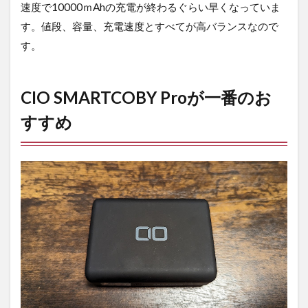
速度で10000ｍAhの充電が終わるぐらい早くなっていま
合
わ
す。値段、容量、充電速度とすべてが高バランスなので
せ
す。
6
さ
い
CIO SMARTCOBY Proが一番のお
ご
に
すすめ