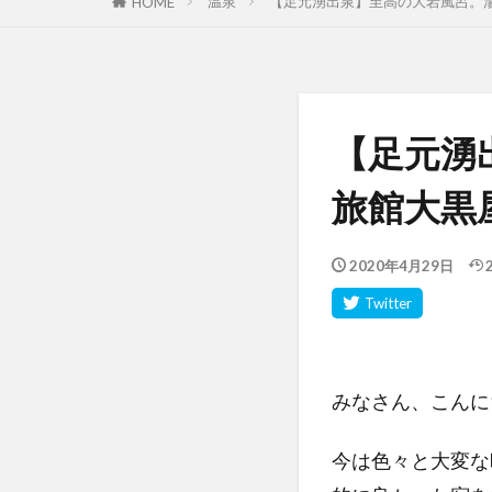
温泉
【足元湧出泉】至高の大岩風呂。
HOME
【足元湧
旅館大黒
2020年4月29日
みなさん、こんに
今は色々と大変な