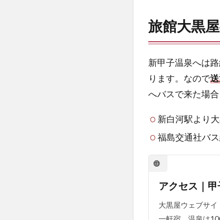
ク
セ
旅館大黒
ス
3
旅
新甲子温泉へは路
館
ります。なので
送
大
へバスで来た場合
黒
屋
の
新白河駅より大
金
福島交通社バス
額
4
今
回
アクセス｜甲
の
大黒屋ウェブサイ
撮
影
一軒宿。温泉は1