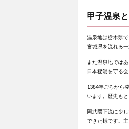
甲
子
甲子温泉と
温
泉
と
旅
温泉地は栃木県で
館
宮城県を流れる一
大
黒
また温泉地ではあ
屋
日本秘湯を守る会
2
旅
1384年ごろか
館
大
います。歴史もと
黒
屋
阿武隈下流に少し
へ
の
できた様です。主
ア