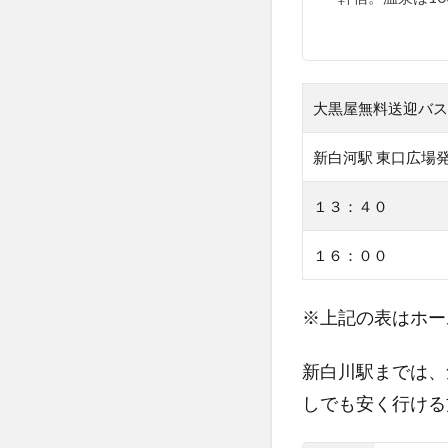
機
材
5
宿
大黒屋無料送迎バス
の
紹
新白河駅 東口広場
介
１３：４０
5.1
新白
１６：００
河駅
から
宿ま
※上記の表はホー
で
5.2
新白川駅までは、
外観
しでも安く行ける
5.3