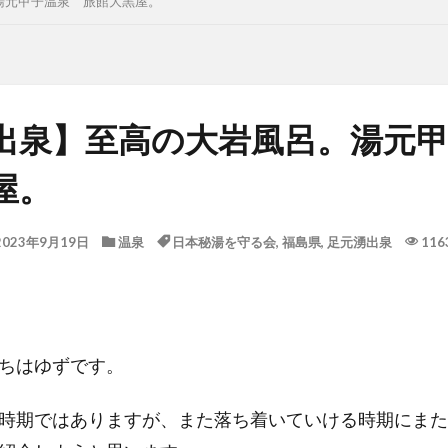
湯元甲子温泉 旅館大黒屋。
出泉】至高の大岩風呂。湯元
屋。
2023年9月19日
温泉
日本秘湯を守る会
,
福島県
,
足元湧出泉
116
ちはゆずです。
時期ではありますが、また落ち着いていける時期にまた