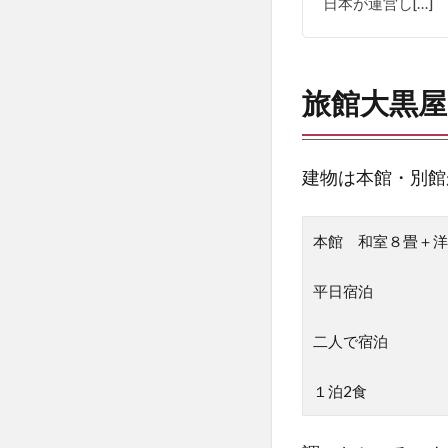
日本が運営し[…]
までの
道
5.5.3
旅館大黒屋
櫻之湯
5.5.4
大岩風
建物は本館・別館
呂
5.6
本館 和室８畳＋洋
夕食
5.7
平日宿泊
朝食
二人で宿泊
6
そ
１泊2食
の
他
と