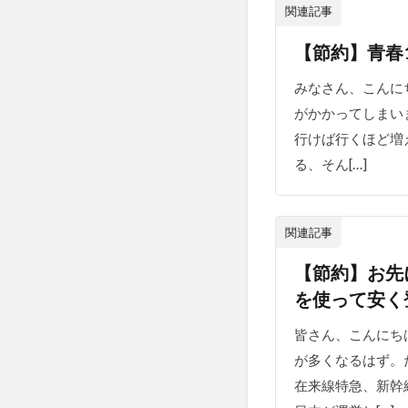
内観
関連記事
5.4
【節約】青春
部屋
みなさん、こんに
5.5
がかかってしまいま
お風
行けば行くほど増
呂
る、そん[…]
5.5.1
恵比寿
の湯
関連記事
（内湯
+露天
【節約】お先
風呂）
を使って安く
5.5.2
皆さん、こんにち
櫻之
湯・大
が多くなるはず。
岩風呂
在来線特急、新幹
に行く