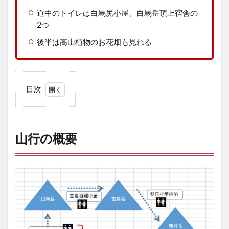
道中のトイレは白馬尻小屋、白馬岳頂上宿舎の
2つ
後半は高山植物のお花畑も見れる
目次
1
山
行
の
山行の概要
概
要
2
ル
ー
ト
紹
介