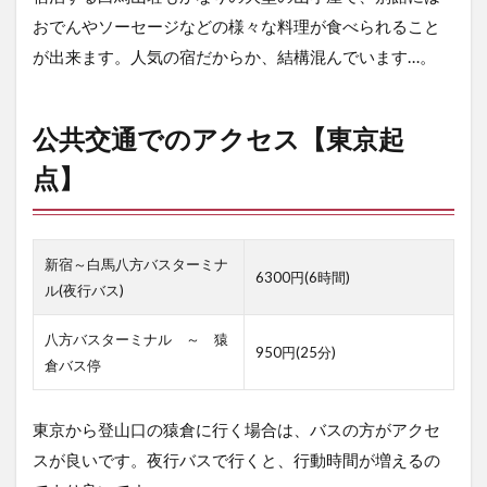
白馬
おでんやソーセージなどの様々な料理が食べられること
山頂
が出来ます。人気の宿だからか、結構混んでいます…。
到着
まで
6
公共交通でのアクセス【東京起
さ
い
点】
ご
に
新宿～白馬八方バスターミナ
6300円(6時間)
ル(夜行バス)
八方バスターミナル ～ 猿
950円(25分)
倉バス停
東京から登山口の猿倉に行く場合は、バスの方がアクセ
スが良いです。夜行バスで行くと、行動時間が増えるの