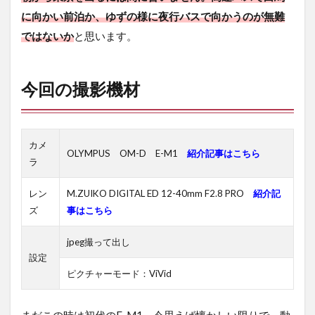
に向かい前泊か、ゆずの様に夜行バスで向かうのが無難
ではないか
と思います。
今回の撮影機材
カメ
OLYMPUS OM-D E-M1
紹介記事はこちら
ラ
レン
M.ZUIKO DIGITAL ED 12-40mm F2.8 PRO
紹介記
ズ
事はこちら
jpeg撮って出し
設定
ピクチャーモード：ViVid
まだこの時は初代のE-M1。今思えば懐かしい限りで、動