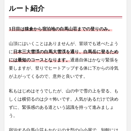
録
ルート紹介
5.1
猿倉
まで
の道
1日目は猿倉から宿泊地の白馬山荘までの登りのみ。
のり
山頂にはいくことはありませんが、冒頭でも述べたよう
5.2
いざ
に
日本三大雪渓の白馬大雪渓を通り、
白馬岳に登るため
クラ
には最短のコースとなります。
通過自体はかなり緊張を
イム
オ
要しますが、登りでヒートアップする体に下からの冷気
ン！
が上がってくるので、意外と良いです。
5.3
大雪
私もはじめはそうでしたが、山の中で雪の上を登る、も
渓・
しくは横切るのは少々怖いです。人気があるだけで決め
小雪
渓を
ずに、緊張感のある道という認識を持って進みましょ
越え
う。
てい
く
宿泊する白馬山荘もかなりの大型の山小屋で、別館には
5.4