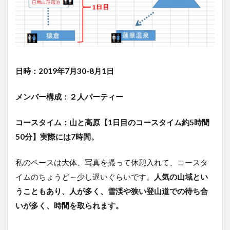
3
公共
交通
での
アク
セス
【東
日時：2019年7月30-8月1日
京起
点】
メンバー構成：２人パーティー
4
今
コースタイム：山と高原【1日目のコースタイム
約5時間
回
の
50分】実際には7時間。
撮
影
私のペースは大体、写真を撮って休憩入れて、コースタ
機
材
イムのちょうど～少し遅いぐらいです。
人気の山域とい
うこともあり、人が多く、雪渓や狭い登山道での待ち合
5
山
いが多く、時間を取られます。
行
記