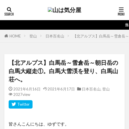
当ブログの運営ではアフィリエイ
HOME
登山
日本百名山
【北アルプス】白馬岳～雪倉岳～
【北アルプス】白馬岳～雪倉岳～朝日岳の
白馬大縦走①。白馬大雪渓を登り、白馬山
荘へ。
2021年6月16日
2021年6月17日
日本百名山
,
登山
2027view
皆さんこんにちは、ゆずです。