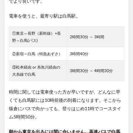
でより良いです。
電車を使うと、最寄り駅は白馬駅。
①東京～長野（新幹線）+長
2時間30分 ～ 3時間
野～白馬(バス)
②新宿～白馬（特急あずさ）
3時間40分
③松本経由 or 糸魚川経由の
3時間30分 ～ 4時間30分
大糸線で白馬
時間に関しては電車使った方が早いですが、どんなに早
くても白馬駅には10時前後の到着になります。そこから
猿倉にバスで向かっても、登りはじめ11時でコースタイ
ム5時間50分。
朝から東京を出るには間に合いません。高速バスで白馬