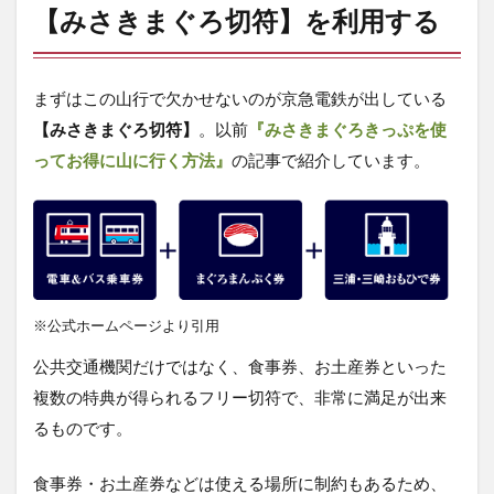
【みさきまぐろ切符】を利用する
レ情
報
7.2
まずはこの山行で欠かせないのが京急電鉄が出している
マグ
ロ登
【みさきまぐろ切符】
。以前
『みさきまぐろきっぷを使
山旅
ってお得に山に行く方法』
の記事で紹介しています。
の開
始
【京
急長
沢駅
～登
山
口】
※公式ホームページより引用
7.3
公共交通機関だけではなく、食事券、お土産券といった
いざ
三浦
複数の特典が得られるフリー切符で、非常に満足が出来
富士
るものです。
の頂
へ
【登
食事券・お土産券などは使える場所に制約もあるため、