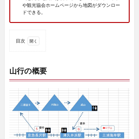
や観光協会ホームページから地図がダウンロー
ドできる。
目次
1
山
行
の
山行の概要
概
要
2
ル
ー
ト
紹
介
3
【み