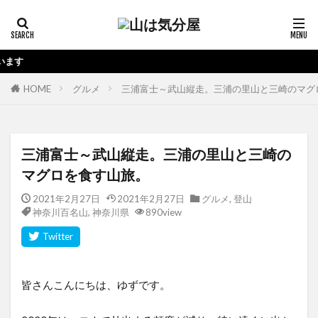
当ブログの運営では
HOME
グルメ
三浦富士～武山縦走。三浦の里山と三崎のマグ
三浦富士～武山縦走。三浦の里山と三崎の
マグロを食す山旅。
2021年2月27日
2021年2月27日
グルメ
,
登山
神奈川百名山
,
神奈川県
890view
皆さんこんにちは、ゆずです。