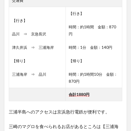
交通費
武山
へ
【砲
【行き】
台山
【行き】
～武
時間：約1時間 金額：870
山】
品川 ⇒ 京急長沢
円
7.6
下界
津久井浜 ⇒ 三浦海岸
時間：1分 金額：140円
へ下
る
【帰り】
【帰り】
【武
山～
寄り
三浦海岸 ⇒ 品川
時間：約1時間10分 金額：
道の
870円
龍塚
～下
合計1880円
山】
7.7
三浦半島へのアクセスは京浜急行電鉄が便利です。
野菜
と果
物に
三崎のマグロを食べられるお店があるところは【三浦海
囲ま