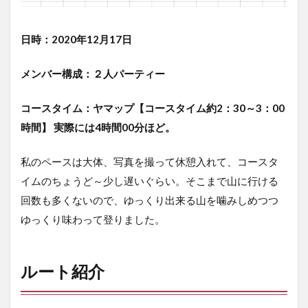
さき
まぐ
ろ切
日時：2020年12月17日
符】
を利
メンバー構成：２人パーティー
用す
る
コースタイム：ヤマップ【コースタイム
約2：30～3：00
4
公共
時間】 実際には4時間00分ほど。
交通
での
私のペースは大体、写真を撮って休憩入れて、コースタ
アク
セ
イムのちょうど～少し遅いぐらい。そこまで山に行ける
ス、
回数も多くないので、ゆっくり出来る山を噛みしめつつ
プラ
ン
ゆっくり味わって登りました。
【品
川起
点】
ルート紹介
5
山
行