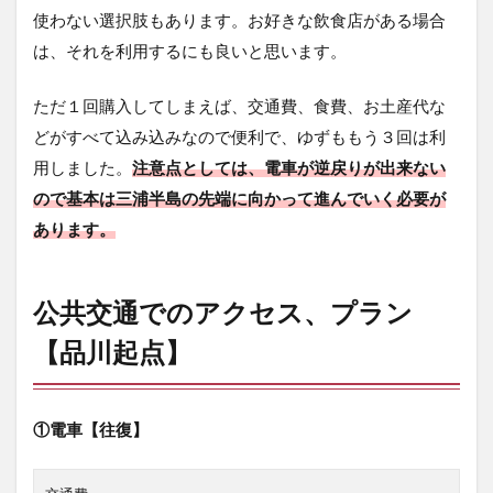
山口
使わない選択肢もあります。お好きな飲食店がある場合
～三
浦富
は、それを利用するにも良いと思います。
士】
7.4
ただ１回購入してしまえば、交通費、食費、お土産代な
大砲
どがすべて込み込みなので便利で、ゆずももう３回は利
の設
用しました。
注意点としては、電車が逆戻りが出来ない
置跡
が残
ので基本は三浦半島の先端に向かって進んでいく必要が
る次
あります。
の山
へ
【三
浦富
公共交通でのアクセス、プラン
士～
砲台
【品川起点】
山】
7.5
縦走
①電車【往復】
の終
着
地、