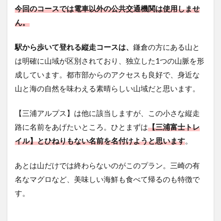
今回のコースでは電車以外の公共交通機関は使用しませ
の
金
ん。
額
6
駅から歩いて登れる縦走コースは、
鎌倉の方にある山と
今
は明確に山域が区別されており、独立した1つの山脈を形
回
の
成しています。都市部からのアクセスも良好で、身近な
撮
山と海の自然を味わえる素晴らしい山域だと思います。
影
機
材
【三浦アルプス】は他に該当しますが、この小さな縦走
路に名前をあげたいところ。ひとまずは
【三浦富士トレ
7
縦
イル】とひねりもない名前を名付けようと思います
。
走
の
あとは山だけでは終わらないのがこのプラン。三崎の有
山
行
名なマグロなど、美味しい海鮮も食べて帰るのも特徴で
記
す。
録
7.1
トイ