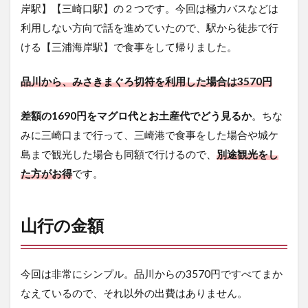
れて
岸駅】【三崎口駅】の２つです。今回は極力バスなどは
歩く
利用しない方向で話を進めていたので、駅から徒歩で行
【下
ける【三浦海岸駅】で食事をして帰りました。
山口
～津
久井
品川から、みさきまぐろ切符を利用した場合は3570円
浜
駅】
差額の1690円をマグロ代とお土産代でどう見るか
。ちな
7.8
みに三崎口まで行って、三崎港で食事をした場合や城ケ
〆は
廻転
島まで観光した場合も同額で行けるので、
別途観光をし
寿司
た方がお得
です。
『海
鮮』
でお
寿司
山行の金額
と洒
落こ
みま
しょ
今回は非常にシンプル。品川からの3570円ですべてまか
う
なえているので、それ以外の出費はありません。
8