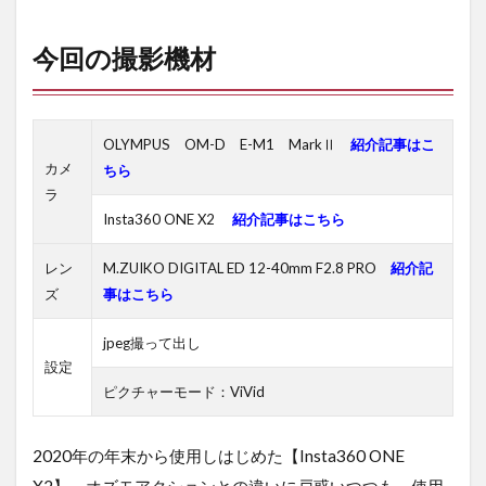
さ
い
今回の撮影機材
ご
に
OLYMPUS OM-D E-M1 MarkⅡ
紹介記事はこ
カメ
ちら
ラ
Insta360 ONE X2
紹介記事はこちら
レン
M.ZUIKO DIGITAL ED 12-40mm F2.8 PRO
紹介記
ズ
事はこちら
jpeg撮って出し
設定
ピクチャーモード：ViVid
2020年の年末から使用しはじめた【Insta360 ONE