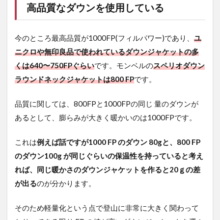
高品質なダウンを使用している
ジ
ャ
ケ
ッ
今のところ最高品質が1000FP(フィルパワー)であり、
ユ
ト
ニクロや無印良品で使われているダウンジャケットの多
と
比
くは640〜750FPぐらい
です。モンベルの
スペリオダウン
較
ラウンドネックジャケットは800 FP
です。
し
て
品質に関しては、800FPと1000FPの同じ 量のダウンが
4
あるとして、膨らみが大きく暖かいのは1000FPです。
ま
と
め
これは
例えば話ですが1000 FP のダウン 80gと、800 FP
5
のダウン100g が同じぐらいの保温性を持っていると考え
さ
れば、同じ暖かさのダウンジャケットを作ると20ｇの差
い
ご
が出る
のが分かります。
に
そのため軽量化という点で登山に非常に大きく関わって