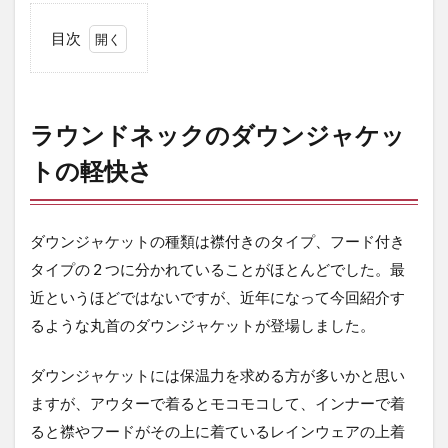
目次
1
ラ
ウ
ン
ラウンドネックのダウンジャケッ
ド
ネ
トの軽快さ
ッ
ク
の
ダ
ダウンジャケットの種類は襟付きのタイプ、フード付き
ウ
タイプの 2 つに分かれていることがほとんどでした。最
ン
ジ
近というほどではないですが、近年になって今回紹介す
ャ
るような丸首のダウンジャケットが登場しました。
ケ
ッ
ト
ダウンジャケットには保温力を求める方が多いかと思い
の
ますが、アウターで着るとモコモコして、インナーで着
軽
快
ると襟やフードがその上に着ているレインウェアの上着
さ