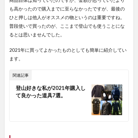
ト・
も高かったので購入までに至らなかったですが、最後の
シン
プル
ひと押しは他人がオススメの物というのは重要ですね。
であ
普段使いで買ったのが、ここまで登山でも使うことにな
るこ
と
るとは思いませんでした。
2.3
通年
2021年に買ってよかったものとしても簡単に紹介してい
使え
ます。
る汎
用性
の高
関連記事
さ
登山好きな私が2021年購入し
3
て良かった道具7選。
ユ
ニ
ク
ロ
の
ダ
ウ
ン