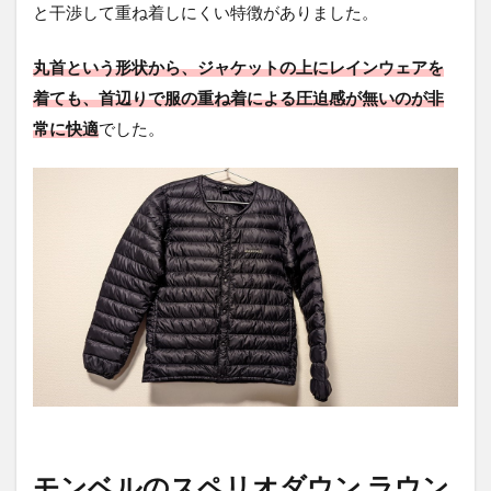
と干渉して重ね着しにくい特徴がありました。
2
モ
丸首という形状から、ジャケットの上にレインウェアを
ン
着ても、首辺りで服の重ね着による圧迫感が無いのが非
ベ
ル
常に快適
でした。
の
ス
ペ
リ
オ
ダ
ウ
ン
ラ
ウ
ン
ド
ネ
ッ
ク
ジ
ャ
モンベルのスペリオダウン ラウン