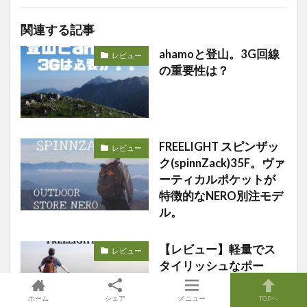
関連する記事
ahamoと登山。3G回線
レビュー
の重要性は？
FREELIGHT スピンザッ
レビュー
ク(spinnZack)35F。ヴァ
ーティカルポケットが
特徴的なNERO別注モデ
ル。
【レビュー】軽量でス
レビュー
タイリッシュなポー
ル、FIZAN TREKKING
COMPACT FREELIGHT
ホーム
シェア
メニュー
TOPへ