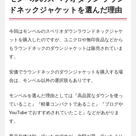
ケ
ッ
ドネックジャケットを選んだ理由
ト
を
選
ん
今回はモンベルのスペリオダウンラウンドネックジャケ
だ
ットを購入したのですが、ユニクロや無印良品などから
理
由
もラウンドネックのダウンジャケットは販売されていま
す。
2.1
高品
質な
安価でラウンドネックのダウンジャケットを購入する場
ダウ
合は、モンベル以外の選択肢もありです。
ンを
使用
して
モンベルを選んだ理由としては『高品質なダウンを使っ
いる
ていること』『軽量コンパクトであること』『ブログや
2.2
YouTube でおすすめされていたこと』などがあがりま
軽
す。
量・
コン
パク
商品自体は知っていたのですが、金額が思っていたより