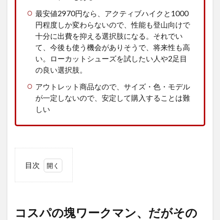
最安値2970円なら、アクティブハイクと1000
円程度しか変わらないので、性能も登山向けで
十分に出費を抑える選択肢になる。それでい
て、今後も使う機会がありそうで、将来性も高
い。ローカットシューズを試したい人や2足目
の良い選択肢。
アウトレット商品なので、サイズ・色・モデル
が一定しないので、安定して購入することは難
しい
目次
1
コス
パの
塊ワ
コスパの塊ワークマン、だがその
ーク