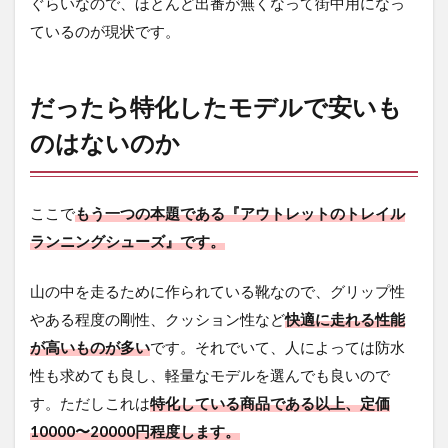
使い
ぐらいなので、ほとんど出番が無くなって街中用になっ
分け
ているのが現状です。
2.4
欲し
い
だったら特化したモデルで安いも
色・
モデ
のはないのか
ルは
選べ
ない
し安
ここで
もう一つの本題である『アウトレットのトレイル
定し
ランニングシューズ』です。
て買
えな
い
山の中を走るために作られている靴なので、グリップ性
3
やある程度の剛性、クッション性など
快適に走れる性能
ま
が高いものが多い
です。それでいて、人によっては防水
と
性も求めても良し、軽量なモデルを選んでも良いので
め
す。ただしこれは
特化している商品である以上、定価
4
10000〜20000円程度します。
さ