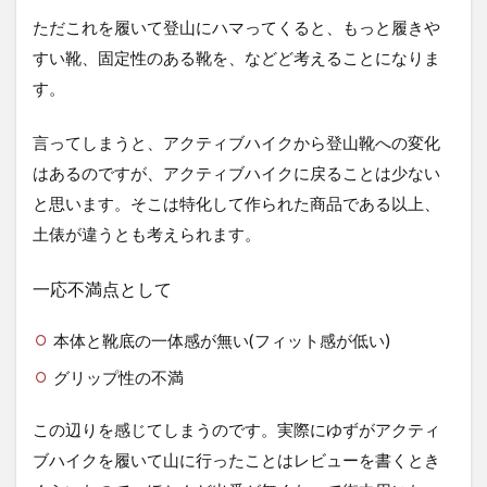
は
ただこれを履いて登山にハマってくると、もっと履きや
な
すい靴、固定性のある靴を、などど考えることになりま
い
の
す。
か
2.1
言ってしまうと、アクティブハイクから登山靴への変化
まず
はあるのですが、アクティブハイクに戻ることは少ない
は値
と思います。そこは特化して作られた商品である以上、
段、
そこ
土俵が違うとも考えられます。
だよ
ね
一応不満点として
2.2
性能
本体と靴底の一体感が無い(フィット感が低い)
はど
うな
グリップ性の不満
んだ
2.3
この辺りを感じてしまうのです。実際にゆずがアクティ
将来
ブハイクを履いて山に行ったことはレビューを書くとき
性と