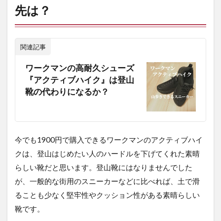
マ
先は？
ン、
だが
その
先
関連記事
は？
ワークマンの高耐久シューズ
2
『アクティブハイク』は登山
だ
っ
靴の代わりになるか？
た
ら
特
化
し
今でも1900円で購入できるワークマンのアクティブハイ
た
クは、登山はじめたい人のハードルを下げてくれた素晴
モ
デ
らしい靴だと思います。登山靴にはなりませんでした
ル
が、一般的な街用のスニーカーなどに比べれば、土で滑
で
安
ることも少なく堅牢性やクッション性がある素晴らしい
い
靴です。
も
の