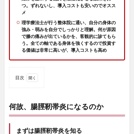
つ。ずれないし、導入コストも安いのでオスス
メ
理学療法士が行う整体院に通い、自分の身体の
強み・弱みを自分でしっかりと理解。何が原因
で膝の痛みが出ているかを、客観的に診てもら
う。全ての軸である身体を強くするので投資す
る価値は非常に高いが、導入コストも高め
目次
1
何
故、
腸脛
何故、腸脛靭帯炎になるのか
靭帯
炎に
なる
のか
まずは腸脛靭帯炎を知る