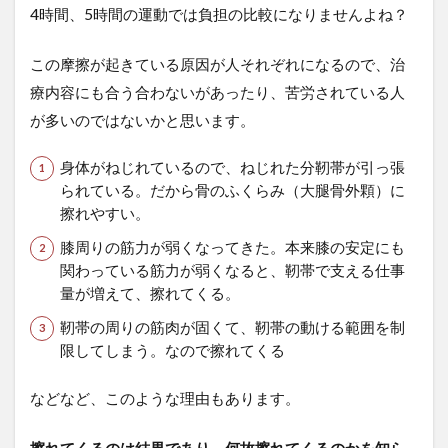
ｍの
4時間、5時間の運動では負担の比較になりませんよね？
下り
中。
残り
この摩擦が起きている原因が人それぞれになるので、治
1/3ぐ
療内容にも合う合わないがあったり、苦労されている人
らい
が多いのではないかと思います。
で。
3.2
身体がねじれているので、ねじれた分靭帯が引っ張
②初
られている。だから骨のふくらみ（大腿骨外顆）に
めて
擦れやすい。
凍っ
た登
膝周りの筋力が弱くなってきた。本来膝の安定にも
山道
関わっている筋力が弱くなると、靭帯で支える仕事
で軽
アイ
量が増えて、擦れてくる。
ゼン
靭帯の周りの筋肉が固くて、靭帯の動ける範囲を制
を装
着し
限してしまう。なので擦れてくる
て、
下り
などなど、このような理由もあります。
はじ
めて
30分