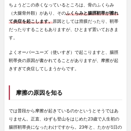
ゆ
ちょうどこの赤くなっているところは、骨のふくらみ
ず
が
（大腿骨外顆）があり、その
ふくらみと腸脛靭帯が擦れ
な
て炎症を起こします。
原因としては滑膜だったり、靭帯
っ
て
だったりすることもありますが、ひとまず置いておきま
き
す。
た
腸
脛
よくオーバーユーズ（使いすぎ）で起こりますと、腸脛
靭
靭帯炎の原因が書かれてることがありますが、摩擦が起
帯
炎
きすぎて炎症してしまうからです。
の
例
3.1
摩擦の原因を知る
①登
山で
初め
では普段から摩擦が起きているのかというとそうではあ
ての
標高
りません。正直、ゆずも登山をはじめた23歳で人生初の
差
腸脛靭帯炎になったわけですから。23年と、たかが1日の
1000