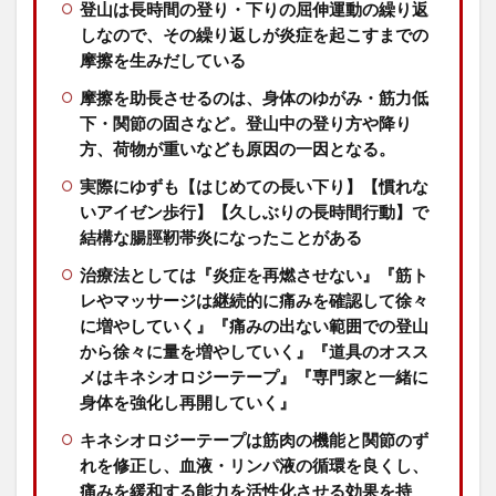
登山は長時間の登り・下りの屈伸運動の繰り返
しなので、その繰り返しが炎症を起こすまでの
摩擦を生みだしている
摩擦を助長させるのは、身体のゆがみ・筋力低
下・関節の固さなど。登山中の登り方や降り
方、荷物が重いなども原因の一因となる。
実際にゆずも【はじめての長い下り】【慣れな
いアイゼン歩行】【久しぶりの長時間行動】で
結構な腸脛靭帯炎になったことがある
治療法としては『炎症を再燃させない』『筋ト
レやマッサージは継続的に痛みを確認して徐々
に増やしていく』『痛みの出ない範囲での登山
から徐々に量を増やしていく』『道具のオスス
メはキネシオロジーテープ』『専門家と一緒に
身体を強化し再開していく』
キネシオロジーテープは筋肉の機能と関節のず
れを修正し、血液・リンパ液の循環を良くし、
痛みを緩和する能力を活性化させる効果を持