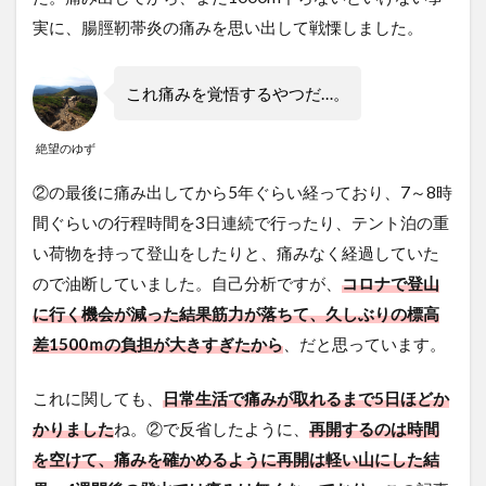
実に、腸脛靭帯炎の痛みを思い出して戦慄しました。
これ痛みを覚悟するやつだ…。
絶望のゆず
②の最後に痛み出してから5年ぐらい経っており、7～8時
間ぐらいの行程時間を3日連続で行ったり、テント泊の重
い荷物を持って登山をしたりと、痛みなく経過していた
ので油断していました。自己分析ですが、
コロナで登山
に行く機会が減った結果筋力が落ちて、久しぶりの標高
差1500ｍの負担が大きすぎたから
、だと思っています。
これに関しても、
日常生活で痛みが取れるまで5日ほどか
かりました
ね。②で反省したように、
再開するのは時間
を空けて、痛みを確かめるように再開は軽い山にした結