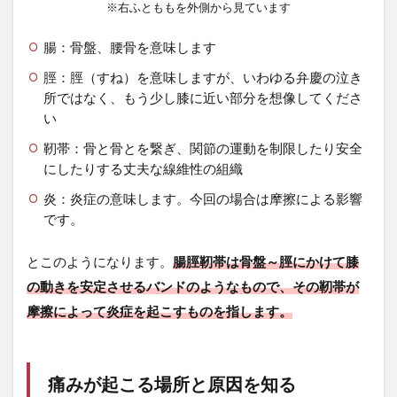
※右ふとももを外側から見ています
腸
脛
靭
腸：骨盤、腰骨を意味します
帯
脛：脛（すね）を意味しますが、いわゆる弁慶の泣き
炎
が
所ではなく、もう少し膝に近い部分を想像してくださ
起
い
こ
る
靭帯：骨と骨とを繋ぎ、関節の運動を制限したり安全
具
にしたりする丈夫な線維性の組織
体
例
炎：炎症の意味します。今回の場合は摩擦による影響
で
です。
考
え
とこのようになります。
腸脛靭帯は骨盤～脛にかけて膝
て
み
の動きを安定させるバンドのようなもので、その靭帯が
る
摩擦によって炎症を起こすものを指します。
2.1
身体
のゆ
が
痛みが起こる場所と原因を知る
み、