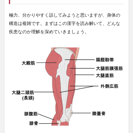
1.1
まず
は腸
極力、分かりやすく話してみようと思いますが、身体の
脛靭
構造は複雑です。まずはこの漢字を読み解いて、どんな
帯炎
を知
疾患なのか理解を深めていきましょう。
る
1.2
痛み
が起
こる
場所
と原
因を
知る
1.3
摩擦
の原
因を
知る
2