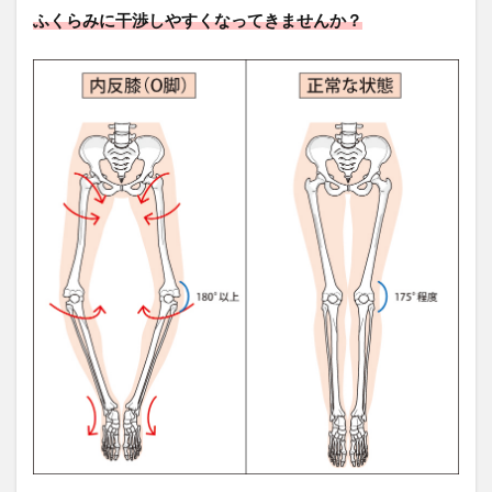
な処
ふくらみに干渉しやすくなってきませんか？
置・
対応
をす
る
4.2
マッ
サー
ジ、
筋ト
レを
する
4.3
タイ
ツを
履
く・
イン
ソー
ルを
する