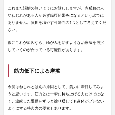
4.4
スト
これまた誤解の無いようにお話ししますが、内反膝の人
ック
やねじれがある人が必ず腸脛靭帯炎になるという訳では
を使
う
ありません。負担を増やす可能性の1つとして考えてくだ
4.5
さい。
登
り・
仮にこれが原因なら、ゆがみを治すような治療法を選択
降り
方、
していくのが合っている可能性があります。
荷物
の量
を改
める
筋力低下による摩擦
4.6
キネ
今度はねじれとは別の原因として、筋力に着目してみよ
シオ
ロジ
うと思います。筋力とは一瞬に持ち上げる力だけではな
ーテ
く、連続した運動をずっと繰り返しても身体がブレない
ープ
を使
ようにする持久力の要素もあります。
う