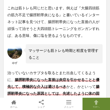
これは筋トレも同じだと思います。例えば『大腿四頭筋
の筋力不足で腸脛靭帯炎になる』と書いているインター
ネット記事を見つけて、腸脛靭帯炎になった直後の人が
頑張って治そうと大四頭筋トレーニングをガンガンすれ
ば、ある意味、傷に塩を塗るようなものです。
マッサージも筋トレも時期と程度を管理す
ること
ゆず
治っていないカサブタを取るとまた出血してくるよう
に、
腸脛靭帯炎になった直後は炎症を引かせることと優
先して、積極的な介入は避けるべき
かと。かといって
腸
脛靭帯炎になった原因としては、先述したように体の固
さや筋力不足によるものなので、痛みが出ない範囲での
運動やマッサージは徐々に増やして継続していくべき
で
ホーム
シェア
メニュー
TOPへ