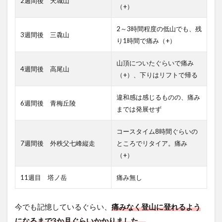
2週間後 天城山
（+）
2～3時間程度の低山でも、残
3週間後 三毳山
り1時間で痛み（+）
山頂についたぐらいで痛み
4週間後 高尾山
（+）、下りはリフトで帰る
違和感は感じるものの、痛み
6週間後 青梅丘陵
までは発展せず
コースタイム8時間ぐらいの
7週間後 外秩父七峰縦走
ところでリタイア。痛み
（+）
11週目 塔ノ岳
痛み無し
今でも記憶しているぐらい、
痛みなく登山に登れるよう
になるまで3か月ぐらいかかりました。