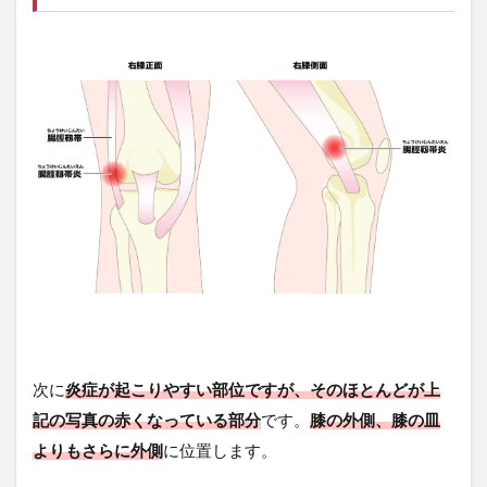
ねじ
れか
ら来
る摩
擦
2.2
筋力
低下
によ
る摩
擦
2.3
関節
や筋
肉の
固さ
によ
次に
炎症が起こりやすい部位ですが、そのほとんどが上
る摩
記の写真の赤くなっている部分
です。
膝の外側、膝の皿
擦
よりもさらに外側
に位置します。
3