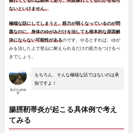
擦れてくるのは結果であり、何故擦れてくるのかを知ら
ぐら
ないといけません。
い
で。
極端な話にしてしまうと、筋力が弱くなっているのが問
3.3
③コ
題なのに、身体のゆがみだけを治しても根本的な原因解
ロナ
決にならない可能性がある
のです。やるとすれば、ゆが
であ
みを治した上で登山に耐えられるだけの筋力をつけるべ
まり
長い
きでしょう。
登山
を行
って
もちろん、そんな極端な話ではないのは承
いな
い
知ですよ！
時、
念のためゆ
久し
ず
ぶり
の標
腸脛靭帯炎が起こる具体例で考え
高差
1500
てみる
ｍの
下り
を降