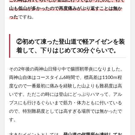
山も低山が多かったので再度痛みがぶり返すことは無か
った
ですね。
②初めて凍った登山道で軽アイゼンを装
着して、下りはじめて30分ぐらいで。
その2年後の両神山日帰り中で腸脛靭帯炎になりました。
両神山自体はコースタイム6時間で、標高差は1100ｍ程
度なので一番最初に痛みを経験した山よりも難易度は高
いです。ただこの時には登山にどっぷりハマって、アル
プスにも行けるぐらいまで筋力・体力ともに付いている
ので、特別難易度としては高すぎる場所では無かったで
す。
大きなイベントとしては、
登山道の何箇所か凍結してお