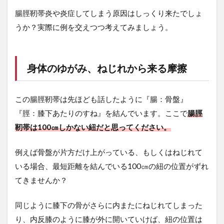
りて
腸脛靭帯炎や炎症してしまう原因はしっくり来たでしょ
3/5ぐ
うか？実際に例を交えつつ考えてみましょう。
らい
で
3.4
ゆず
身体のゆがみ、ねじれから来る摩擦
の例
の原
因を
この腸脛靭帯は先ほども話したように『腸：骨盤』
まと
める
『脛：膝下あたりのすね』を結んでいます。ここで
腸脛
靭帯は100㎝しかない紐だと思ってください。
4
治
療
例えば骨盤が片方だけ上がっている、もしくはねじれて
法
いる場合、最短距離を結んでいる100㎝の紐の位置がずれ
4.1
てきませんか？
炎症
に対
同じように膝下の骨がさらに内またにねじれてしまった
して
適切
り、内反膝のように膝が外に開いていけば、紐の位置は