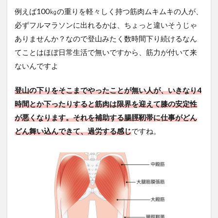
4.7
例えば100㎏の重りを軽々しく持つ筋肉ムキムキの人が、
理学療
必ずフルマラソンに出れるかは、ちょっと違いそうじゃ
法士が
ありませんか？なので登山みたく数時間下り続けるなん
運営す
る整体
てことはほぼ日常生活で無いですから、筋力が付いて来
院に通
ないんですよ
う
2023.8
追記
登山の下りをそこまでやったことが無い人が、いきなり4
5
時間とか下ったりすると筋肉は限界を迎えて膝の安定性
治
が悪くなります。それを補助する腸脛靭帯に仕事がどん
療
どん舞い込んできて、過労する感じ
ですね。
方
法
の
ま
と
め
6
さ
い