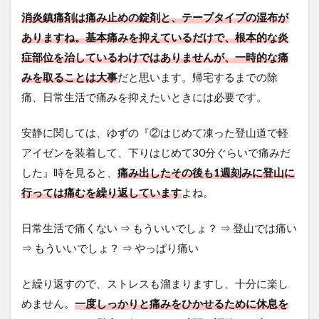
消炎鎮痛剤は痛み止めの錠剤と、テープタイプの湿布が
ありますね。基本痛みを抑えているだけで、根本的な炎
症部位を治しているわけではありませんが、一時的な痛
みを取ることは大事
だと思います。帰宅するまでの除
痛、日常生活で痛みを抑えたいときには必要です。
安静に関しては、ゆずの『②はじめて凍った登山道で軽
アイゼンを装着して、下りはじめて30分ぐらいで痛みだ
した』時を見ると、
痛み出したその後も1週刻みに登山に
行っては痛むを繰り返しています
よね。
日常生活で痛くない ⇒ もういいでしょ？ ⇒ 登山では痛い
⇒ もういいでしょ？ ⇒ やっぱり痛い
と繰り返すので、ストレスも溜まりますし、十分に楽し
めません。
一度しっかりと痛みをひかせるために休息を