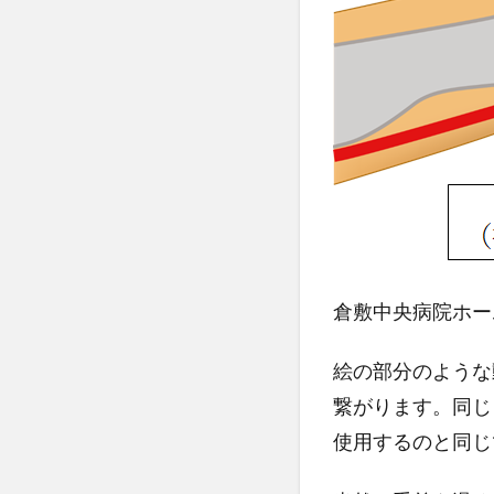
2.1
メリ
ット
2.2
デメ
リッ
ト
3
リ
ス
倉敷中央病院ホー
ト
ゲ
絵の部分のような
イ
タ
繋がります。同じ
ー
使用するのと同じ
は
名