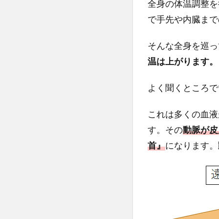
く
全身の体温調整を
す
で手先や内臓まで
る
た
そんな全身を巡っ
め
に
温は上がります。
は
2
よく聞くところで
リス
トゲ
これは多くの血液
イタ
す。その
動脈が皮
ーの
メリ
首』
になります。
ッ
ト・
デメ
リッ
ト
は？