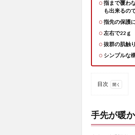
指まで覆わ
も出来るの
指先の保護
左右で22ｇ
抜群の肌触
シンプルな
目次
1
手
先
手先が暖
が
暖
か