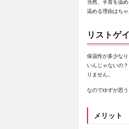
脇
当然、手首を温め
役
温める理由はちゃ
と
い
っ
リストゲ
た
感
じ
保温性が多少なり
4
いんじゃないの？
HOUDINI
POWER
りません。
WRIST
GAITER
なのでゆずが思う
5
使
っ
メリット
て
み