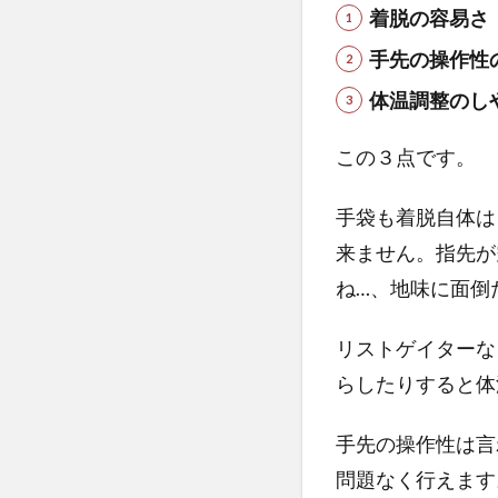
た
着脱の容易さ
感
想
手先の操作性
6
体温調整のし
さ
い
この３点です。
ご
に
手袋も着脱自体は
来ません。指先が
ね…、地味に面倒
リストゲイターな
らしたりすると体
手先の操作性は言
問題なく行えます