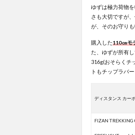
ボ
ゆずは極力荷物を
ン
Zは
さも大切ですが、
軽
が、そのお守りも
い
3
購入した
110㎝モ
デ
た、ゆずが所有している
ィ
316g(おそら
ス
タ
トもチップラバー
ン
ス
カ
ー
ディスタンス カーボ
ボ
ン
Zは
FIZAN TREKKING
コ
ン