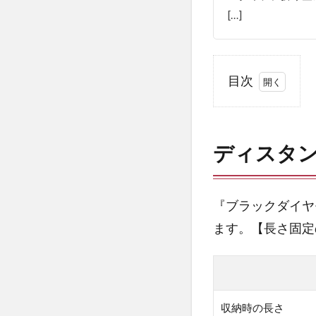
[…]
目次
1
デ
ィ
ディスタン
ス
タ
ン
ス
『ブラックダイヤ
カ
ます。【長さ固定
ー
ボ
ン
Zと
デ
収納時の長さ
ィ