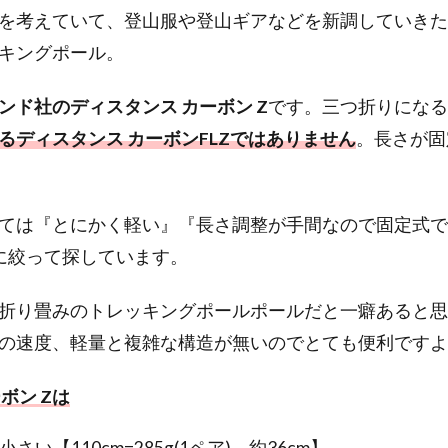
を考えていて、登山服や登山ギアなどを新調していきた
キングポール。
ンド社のディスタンス カーボン Z
です。三つ折りになる
るディスタンス カーボンFLZではありません
。長さが固
ては『とにかく軽い』『長さ調整が手間なので固定式で
に絞って探しています。
折り畳みのトレッキングポールポールだと一癖あると思
の速度、軽量と複雑な構造が無いのでとても便利ですよ
ボン Zは
い【110cm=285g(1ペア)、約36cm】