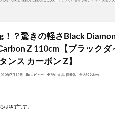
 Diamond Distance Carbon Z 110cm【ブラックダイヤモンド ディスタン
g！？驚きの軽さBlack Diamo
ce Carbon Z 110cm【ブラッ
タンス カーボン Z】
2020年7月12日
レビュー
登山道具
,
軽量化
2699view
ちはゆずです。