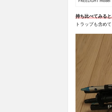
FREELIGHT model
パ
ク
ト
持ち比べてみると
4
トラップも含めて
デ
ィ
ス
タ
ン
ス
カ
ー
ボ
ン
Zは
カ
ー
ボ
ン