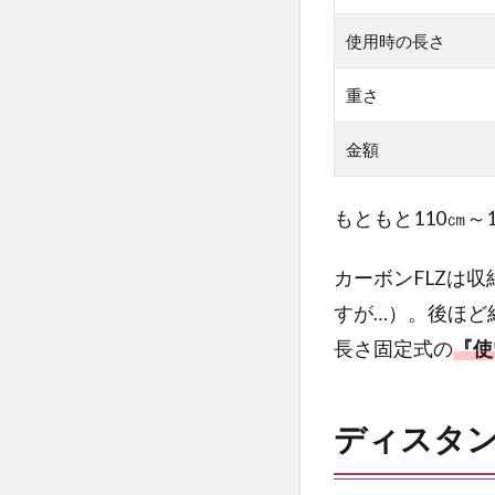
ス
使用時の長さ
タ
ン
重さ
ス
カ
金額
ー
ボ
ン
もともと110㎝
FLZ
2
カーボンFLZは
デ
すが…）。後ほど
ィ
長さ固定式の
『使
ス
タ
ン
ス
ディスタン
カ
ー