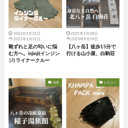
2021年1月31日
2021年1月28日
2021年1月31日
2023年9月19日
靴ずれと足の匂いに悩
【八ヶ岳】徒歩15分で
む方へ。injinji(インジン
行ける山小屋、白駒荘
ジ) ライナークルー
温泉
レビュー