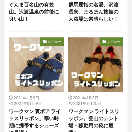
ぐんま百名山の有笠
群馬屈指の名湯、沢渡
山。沢渡温泉の前後に
温泉。まるほん旅館の
良い山！
大浴場は素晴らしい！
レビュー
レビュー
2021年1月9日
2021年1月3日
2021年8月29日
2021年9月20日
ワークマン 裏ボア ライ
ワークマン ライトスリ
トスリッポン。寒い時
ッポン。登山のテント
期に携帯するシューズ
場・移動用の靴に最