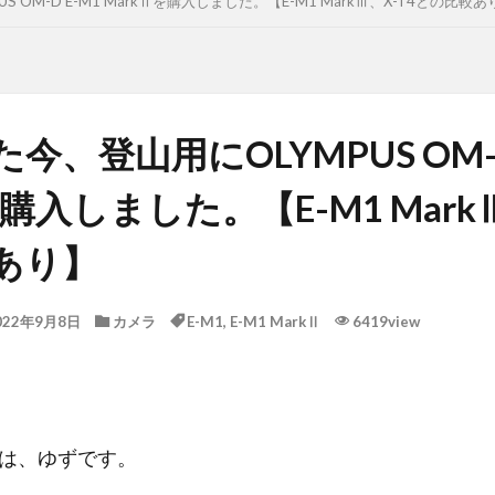
 OM-D E-M1 MarkⅡを購入しました。【E-M1 MarkⅢ、X-T4との比較あ
今、登山用にOLYMPUS OM-D
を購入しました。【E-M1 MarkⅢ
あり】
022年9月8日
カメラ
E-M1
,
E-M1 MarkⅡ
6419view
は、ゆずです。