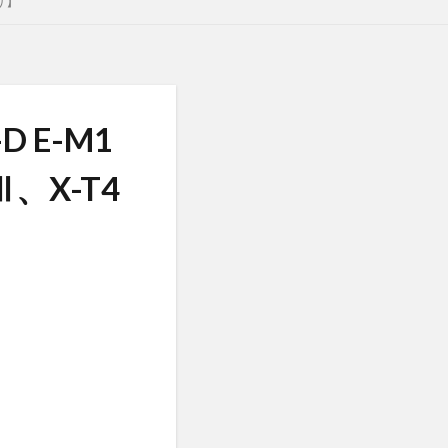
り】
 E-M1
、X-T4