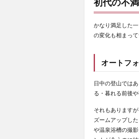
初代の不満
オー
トフ
ォー
カス
かなり満足した一
の甘
の変化も相まって
さ
2.2
手振
オートフ
れは
静止
画で
日中の登山ではあ
は十
る・暮れる前後や
分だ
が、
動画
それもありますが
では
ズームアップした
もう
一声
や温泉浴槽の撮影