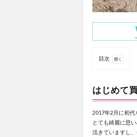
目次
1
は
じ
はじめて
め
て
買
っ
2017年2月に
た
とても綺麗に思い
レ
活きていますし、
ン