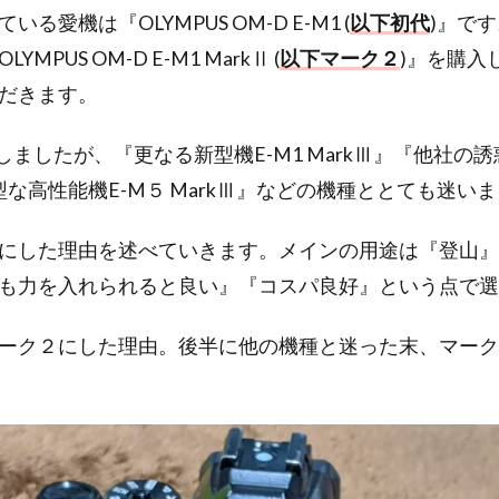
る愛機は『OLYMPUS OM-D E-M1 (
以下初代
)』で
PUS OM-D E-M1 MarkⅡ (
以下マーク２
)』を購入
だきます。
しましたが、『更なる新型機E-M1 MarkⅢ』『他社の誘惑FUJ
小型な高性能機E-M５ MarkⅢ』などの機種ととても迷い
にした理由を述べていきます。メインの用途は『登山』
も力を入れられると良い』『コスパ良好』という点で選
ーク２にした理由。後半に他の機種と迷った末、マーク