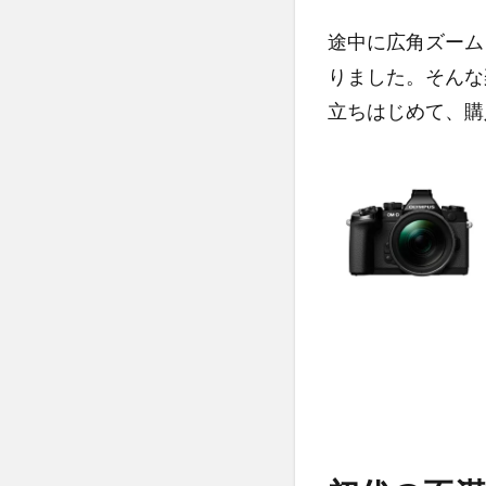
ズ
交
途中に広角ズーム
換
りました。そんな
式
カ
立ちはじめて、購
メ
ラ
の
初
代
2
初
代
の
不
満
点
2.1