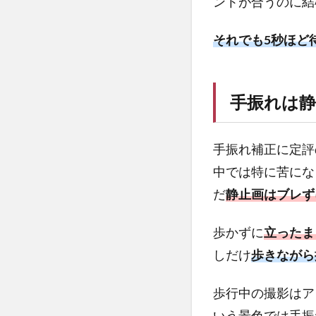
ントが合うのに結
2.3
はや
いバ
それでも5秒ほど
ッテ
リー
消費
手振れは
2.4
夜間
撮影
手振れ補正に定評の
時の
中では特に苦にな
ノイ
だ
静止画はブレず
ズの
多さ
歩かずに
立ったま
2.5
しだけ
歩きながら
高解
像、
ダイ
歩行中の撮影はア
ナミ
いう景色では手振