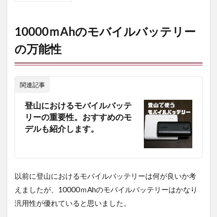
10000
ｍAh
のモバ
10000ｍAhのモバイルバッテリー
イルバ
ッテリ
の万能性
ーの万
能性
2
関連記事
AUKEY PB-
Y36
登山におけるモバイルバッテ
10000mAh
リーの重要性。おすすめのモ
2.1
デルも紹介します。
181ｇ
という
10000
ｍAh
ではか
以前に登山におけるモバイルバッテリーは何が良いか考
なりの
えましたが、10000ｍAhのモバイルバッテリーはかなり
軽さ、
さらに
汎用性が優れていると思いました。
PD対