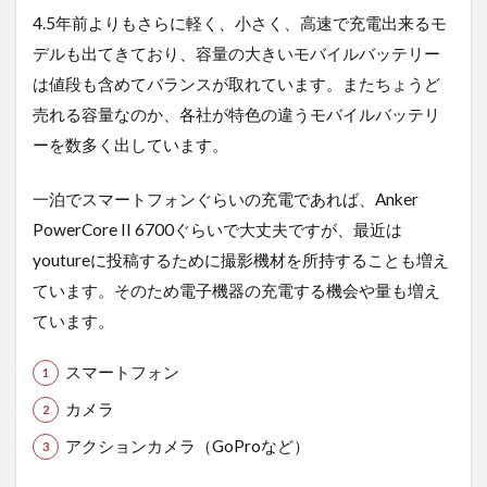
応
4.5年前よりもさらに軽く、小さく、高速で充電出来るモ
3
デルも出てきており、容量の大きいモバイルバッテリー
商
品
は値段も含めてバランスが取れています。またちょうど
の
売れる容量なのか、各社が特色の違うモバイルバッテリ
紹
ーを数多く出しています。
介
4
一泊でスマートフォンぐらいの充電であれば、Anker
実
際
PowerCore II 6700ぐらいで大丈夫ですが、最近は
に
youtureに投稿するために撮影機材を所持することも増え
登
山
ています。そのため電子機器の充電する機会や量も増え
に
ています。
持
っ
て
スマートフォン
行
カメラ
く
と
アクションカメラ（GoProなど）
し
た