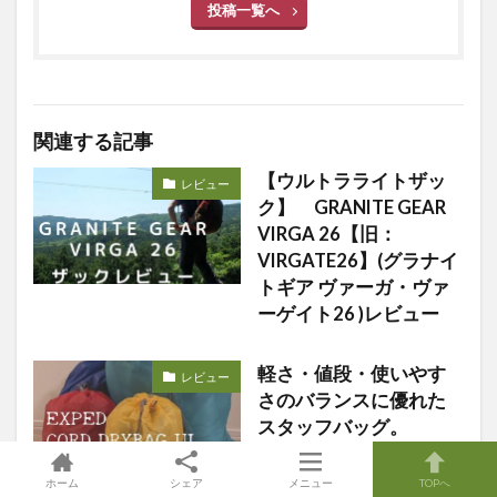
投稿一覧へ
関連する記事
【ウルトラライトザッ
レビュー
ク】 GRANITE GEAR
VIRGA 26【旧：
VIRGATE26】(グラナイ
トギア ヴァーガ・ヴァ
ーゲイト26 )レビュー
軽さ・値段・使いやす
レビュー
さのバランスに優れた
スタッフバッグ。
EXPED Cord Drybag UL
ホーム
シェア
メニュー
TOPへ