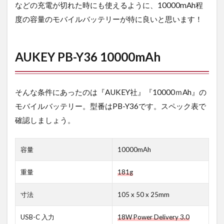
ら
などの充電が切れた時にも使えるように、10000mAh程
度の容量のモバイルバッテリーが特に良いと思います！
5
ま
と
め
AUKEY PB-Y36 10000mAh
6
さ
い
そんな条件にあったのは『AUKEY社』『10000ｍAh』の
ご
に
モバイルバッテリー。型番はPB-Y36です。スペック表で
確認しましょう。
容量
10000mAh
重量
181g
寸法
105 x 50 x 25mm
USB-C 入力
18W Power Delivery 3.0