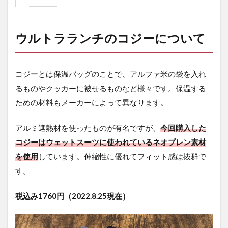
1
ウ
ル
ト
ウルトラランチのコジーについて
ラ
ラ
ン
チ
コジーとは保温バッグのことで、
アルファ米の袋を入れ
の
るものやクッカーに被せるものなど様々です。保温する
コ
ジ
ための材料もメーカーによって異なります。
ー
に
アルミ遮熱材を使ったものが有名ですが、
今回購入した
つ
い
コジーはウェットスーツに使われているネオプレン素材
て
を使用
しています。伸縮性に優れてフィット感は抜群で
2
す。
合
わ
税込み1760円（2022.8.25現在）
せ
る
の
は