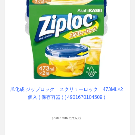
旭化成 ジップロック スクリューロック 473ML×2
個入 ( 保存容器 ) ( 4901670104509 )
posted with
カエレバ