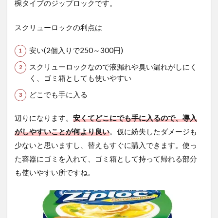
椀タイプのジップロックです。
勝
手
スクリューロックの利点は
5
さ
安い(2個入りで250～300円)
い
ご
スクリューロックなので液漏れや臭い漏れがしにく
に
く、ゴミ箱としても使いやすい
どこでも手に入る
辺りになります。
安くてどこにでも手に入るので、導入
がしやすいことが何より良い
。仮に紛失したダメージも
少ないと思いますし、替えもすぐに購入できます。使っ
た容器にゴミを入れて、ゴミ箱として持って帰れる部分
も使いやすい所ですね。