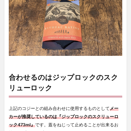
ジ
ッ
プ
ロ
ッ
ク
の
ス
ク
リ
ュ
ー
ロ
合わせるのはジップロックのスク
ッ
ク
リューロック
3
外
観・
上記のコジーとの組み合わせに使用するものとして
メー
仕様
カーが推奨しているのは『ジップロックのスクリューロ
4
ック473ml』
です。蓋をねじって止めることが出来るお
使
い