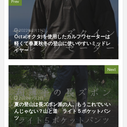
Prev
2022年8月19日
Octa(オクタ)を使用したカルフワセーターは
軽くて春夏秋冬の登山に使いやすいミッドレ
イヤー
Next
2022年9月2日
夏の登山は長ズボン派の人、もうこれでいい
んじゃない？山と道 ライト５ポケットパン
ツ