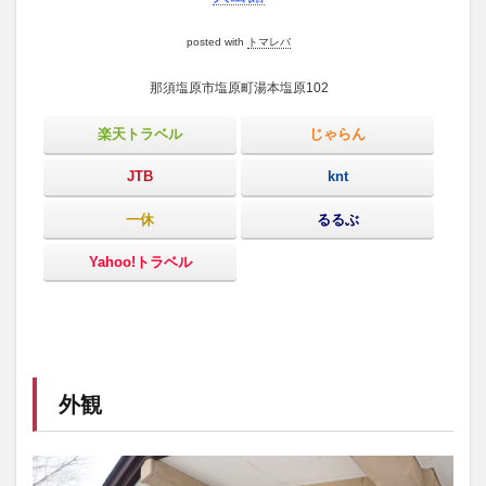
いと
ころ
posted with
トマレバ
7
さ
那須塩原市塩原町湯本塩原102
い
ご
楽天トラベル
じゃらん
に
JTB
knt
一休
るるぶ
Yahoo!トラベル
外観