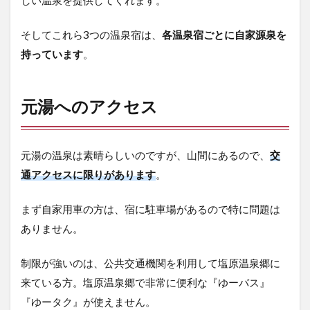
しい温泉を提供してくれます。
2.1
タク
シー
そしてこれら3つの温泉宿は、
各温泉宿ごとに自家源泉を
持っています
。
2.2
宿の
送迎
車
元湯へのアクセス
3
大
出
元湯の温泉は素晴らしいのですが、山間にあるので、
交
館
通アクセスに限りがあります
。
の
紹
介
まず自家用車の方は、宿に駐車場があるので特に問題は
3.1
ありません。
外観
制限が強いのは、公共交通機関を利用して塩原温泉郷に
3.2
館内
来ている方。塩原温泉郷で非常に便利な『ゆーバス』
3.2.1
『ゆータク』が使えません。