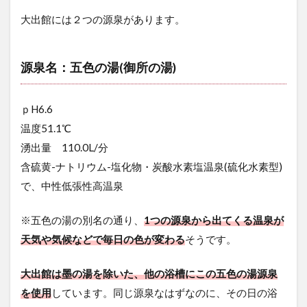
大出館には２つの源泉があります。
源泉名：五色の湯(御所の湯)
ｐH6.6
温度51.1℃
湧出量 110.0L/分
含硫黄-ナトリウム-塩化物・炭酸水素塩温泉(硫化水素型)
で、中性低張性高温泉
※五色の湯の別名の通り、
1つの源泉から出てくる温泉が
天気や気候などで毎日の色が変わる
そうです。
大出館は墨の湯を除いた、他の浴槽にこの五色の湯源泉
を使用
しています。同じ源泉なはずなのに、その日の浴