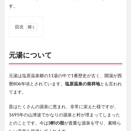
す。
目次
1
元
湯
に
元湯について
つ
い
て
元湯は塩原温泉郷の11湯の中で1番歴史が古く、開湯が西
2
暦806年頃とされています。
塩原温泉の発祥地
とも言われ
元
湯
てます。
へ
の
昔はたくさんの源泉に恵まれ、非常に栄えた様ですが、
ア
ク
1695年の山津波でかなりの源泉と村が埋まってしまった
セ
とのことです。今は
3軒の宿
が貴重な源泉を守り、素晴ら
ス