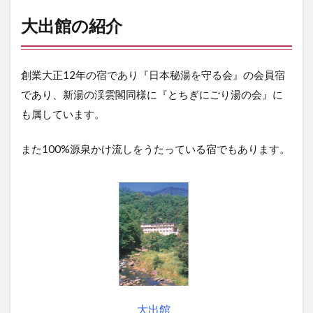
の湯(五
色の湯
大出館の紹介
No3)
5
食
創業大正12年の宿であり『日本秘湯を守る会』の会員宿
事
であり、新湯の渓雲閣同様に『とちぎにごり湯の会』に
5.1
も属しています。
夕食
5.2
また100%源泉かけ流しをうたっている宿でもあります。
朝食
6
ここ
の宿
の良
いと
こ
ろ、
改善
して
ほし
大出館