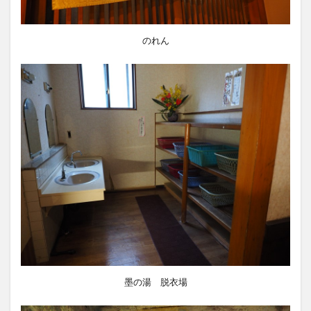
のれん
墨の湯 脱衣場