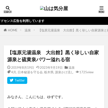
当ブ
HOME
温泉
【塩原元湯温泉 大出館】黒く珍しい自家源泉と
【塩原元湯温泉 大出館】黒く珍しい自家
源泉と硫黄泉パワー溢れる宿
2019年8月19日
2023年9月19日
温泉
4月
,
日本秘湯を守る会
,
栃木県
,
源泉かけ流し
1725view
みなさん、こんにちは、ゆずです。