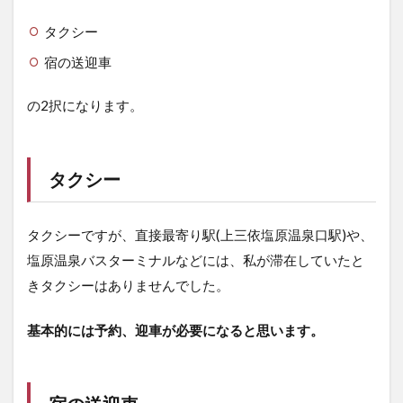
3階
タクシー
3.2.2
2階
宿の送迎車
3.2.3
の2択になります。
1階
3.3
客室
タクシー
4
お
風
タクシーですが、直接最寄り駅(上三依塩原温泉口駅)や、
呂
塩原温泉バスターミナルなどには、私が滞在していたと
4.1
きタクシーはありませんでした。
浴槽
につ
いて
基本的には予約、迎車が必要になると思います。
4.1.1
家族風
呂