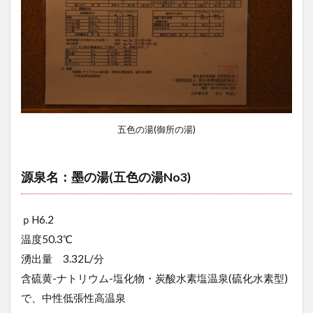
五色の湯(御所の湯)
源泉名：墨の湯(五色の湯No3)
ｐH6.2
温度50.3℃
湧出量 3.32L/分
含硫黄-ナトリウム-塩化物・炭酸水素塩温泉(硫化水素型)
で、中性低張性高温泉