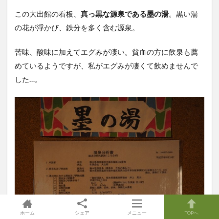
この大出館の看板、
真っ黒な源泉である墨の湯
。黒い湯
の花が浮かび、鉄分を多く含む源泉。
苦味、酸味に加えてエグみが凄い。貧血の方に飲泉も薦
めているようですが、私がエグみが凄くて飲めませんで
した…。
ホーム
シェア
メニュー
TOPへ