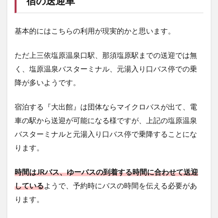
宿の送迎車
4.1.2
混浴内
風呂+露
基本的にはこちらの利用が現実的かと思います。
天風呂
4.1.3
ただ上三依塩原温泉口駅、那須塩原駅までの送迎では無
墨の湯
く、塩原温泉バスターミナル、元湯入り口バス停での乗
4.2
降が多いようです。
源泉
につ
宿泊する『大出館』は団体ならマイクロバスが出て、電
いて
車の駅から送迎が可能になる様ですが、上記の塩原温泉
4.2.1
バスターミナルと元湯入り口バス停で乗降することにな
源泉
名：五
ります。
色の湯
(御所の
時間はJRバス、ゆーバスの到着する時間に合わせて送迎
湯)
している
ようで、予約時にバスの時間を伝える必要があ
4.2.2
ります。
源泉
名：墨